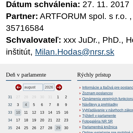
Dátum schválenia:
27. 11. 2017
Partner:
ARTFORUM spol. s r.o. , 
35716584
Schvalovateľ:
xxx JuDr., PhD., 
inštitút,
Milan.Hodas@nrsr.sk
Deň v parlamente
Rýchly prístup
Informácie a tlačivá pre poslan
Zoznam poslancov
31
27
28
29
30
31
1
2
Oznámenia verejných funkcion
Návštevy a prehliadky
32
3
4
5
6
7
8
9
Vyhľadávanie v návrhoch záko
33
10
11
12
13
14
15
16
Týždeň v parlamente
34
17
18
19
20
21
22
23
Fotogaléria NR SR
Parlamentná knižnica
35
24
25
26
27
28
29
30
Online vysielanie pre mobilné 