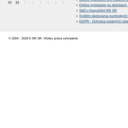
36
31
1
2
3
4
5
6
Online vysielanie na stránkac
Stáž v Kancelárii NR SR
Systém sledovania európskych z
GDPR - Ochrana osobných údajo
© 2004 - 2026 K NR SR. Všetky práva vyhradené.