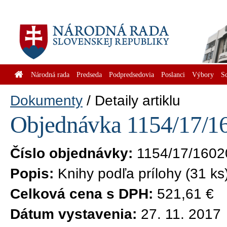
Národná rada
Predseda
Podpredsedovia
Poslanci
Výbory
S
Dokumenty
Detaily artiklu
Objednávka 1154/17/16
Číslo objednávky:
1154/17/1602
Popis:
Knihy podľa prílohy (31 ks
Celková cena s DPH:
521,61 €
Dátum vystavenia:
27. 11. 2017