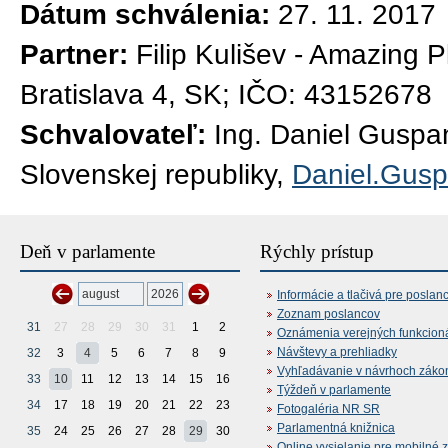
Dátum schválenia:
27. 11. 2017
Partner:
Filip Kulišev - Amazing 
Bratislava 4, SK; IČO: 43152678
Schvalovateľ:
Ing. Daniel Guspa
Slovenskej republiky,
Daniel.Gus
Deň v parlamente
Rýchly prístup
Informácie a tlačivá pre poslan
Zoznam poslancov
31
27
28
29
30
31
1
2
Oznámenia verejných funkcion
Návštevy a prehliadky
32
3
4
5
6
7
8
9
Vyhľadávanie v návrhoch záko
33
10
11
12
13
14
15
16
Týždeň v parlamente
34
17
18
19
20
21
22
23
Fotogaléria NR SR
Parlamentná knižnica
35
24
25
26
27
28
29
30
Online vysielanie pre mobilné 