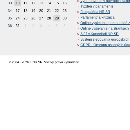
Vyhľadávanie v návrhoch záko
33
10
11
12
13
14
15
16
Týždeň v parlamente
34
17
18
19
20
21
22
23
Fotogaléria NR SR
Parlamentná knižnica
35
24
25
26
27
28
29
30
Online vysielanie pre mobilné 
36
31
1
2
3
4
5
6
Online vysielanie na stránkac
Stáž v Kancelárii NR SR
Systém sledovania európskych z
GDPR - Ochrana osobných údajo
© 2004 - 2026 K NR SR. Všetky práva vyhradené.