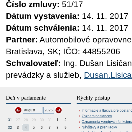
Číslo zmluvy:
51/17
Dátum vystavenia:
14. 11. 2017
Dátum schválenia:
14. 11. 2017
Partner:
Automobilové opravovne 
Bratislava, SK; IČO: 44855206
Schvalovateľ:
Ing. Dušan Lisičan
prevádzky a služieb,
Dusan.Lisic
Deň v parlamente
Rýchly prístup
Informácie a tlačivá pre poslan
Zoznam poslancov
31
27
28
29
30
31
1
2
Oznámenia verejných funkcion
Návštevy a prehliadky
32
3
4
5
6
7
8
9