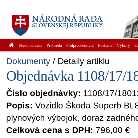
Národná rada
Predseda
Podpredsedovia
Poslanci
Výbory
S
Dokumenty
Detaily artiklu
Objednávka 1108/17/18
Číslo objednávky:
1108/17/1801
Popis:
Vozidlo Škoda Superb BL8
plynových výbojok, doraz zadného
Celková cena s DPH:
796,00 €