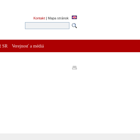
Kontakt
|
Mapa stránok
R SR
Verejnosť a médiá