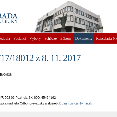
edovia
Poslanci
Výbory
Schôdze
Zákony
Dokumenty
Kancelária N
17/18012 z 8. 11. 2017
o BAX938
 14/F, 902 01 Pezinok, SK; IČO: 45464162
tupca riaditeľa Odbor prevádzky a služieb,
Dusan.Lisican@nrsr.sk