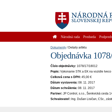
Národná rada
Predseda
Podpreds
Dokumenty
Detaily artiklu
Objednávka 1078/
Číslo objednávky:
1078/17/18012
Popis:
Vykonanie STK a EK na vozidle Ivec
Celková cena s DPH:
45,00 €
Dátum vystavenia:
08. 11. 2017
Dátum schválenia:
08. 11. 2017
Partner:
JP Control, s.r.o., Šenkvická cesta
Schvalovateľ:
Ing. Dušan Lisičan, CSc., zás