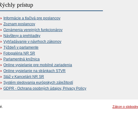
Rýchly prístup
Informácie a tlačivá pre poslancov
Zoznam poslancov
Oznámenia verejných funkcionárov
Návštevy a prehliadky
Vyhľadávanie v návrhoch zákonov
Týždeň v parlamente
Fotogaléria NR SR
Parlamentná knižnica
Online vysielanie pre mobilné zariadenia
Online vysielanie na stránkach STVR
Stáž v Kancelárii NR SR
Systém sledovania európskych záležitostí
GDPR - Ochrana osobných údajov, Privacy Policy
é.
Zákon o slobodn