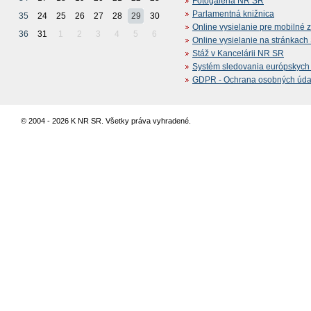
Fotogaléria NR SR
Parlamentná knižnica
35
24
25
26
27
28
29
30
Online vysielanie pre mobilné 
36
31
1
2
3
4
5
6
Online vysielanie na stránkac
Stáž v Kancelárii NR SR
Systém sledovania európskych z
GDPR - Ochrana osobných údajo
© 2004 - 2026 K NR SR. Všetky práva vyhradené.