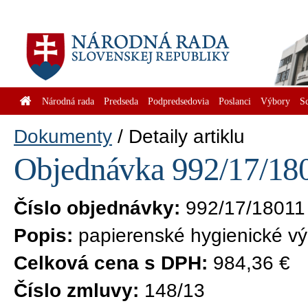
Národná rada
Predseda
Podpredsedovia
Poslanci
Výbory
S
Dokumenty
Detaily artiklu
Objednávka 992/17/180
Číslo objednávky:
992/17/18011
Popis:
papierenské hygienické vý
Celková cena s DPH:
984,36 €
Číslo zmluvy:
148/13