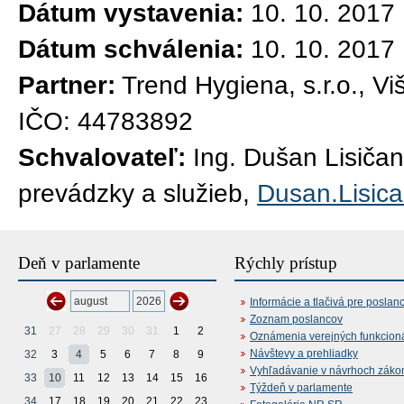
Dátum vystavenia:
10. 10. 2017
Dátum schválenia:
10. 10. 2017
Partner:
Trend Hygiena, s.r.o., V
IČO: 44783892
Schvalovateľ:
Ing. Dušan Lisičan
prevádzky a služieb,
Dusan.Lisic
Deň v parlamente
Rýchly prístup
Informácie a tlačivá pre poslan
Zoznam poslancov
31
27
28
29
30
31
1
2
Oznámenia verejných funkcion
Návštevy a prehliadky
32
3
4
5
6
7
8
9
Vyhľadávanie v návrhoch záko
33
10
11
12
13
14
15
16
Týždeň v parlamente
34
17
18
19
20
21
22
23