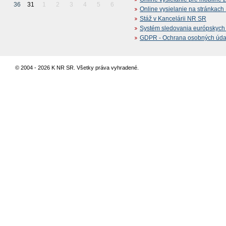
36
31
1
2
3
4
5
6
Online vysielanie na stránkac
Stáž v Kancelárii NR SR
Systém sledovania európskych z
GDPR - Ochrana osobných údajo
© 2004 - 2026 K NR SR. Všetky práva vyhradené.