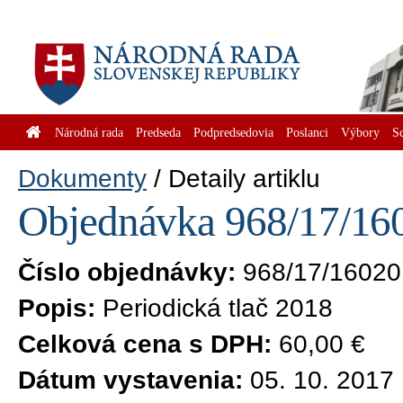
Národná rada
Predseda
Podpredsedovia
Poslanci
Výbory
S
Dokumenty
Detaily artiklu
Objednávka 968/17/160
Číslo objednávky:
968/17/16020
Popis:
Periodická tlač 2018
Celková cena s DPH:
60,00 €
Dátum vystavenia:
05. 10. 2017