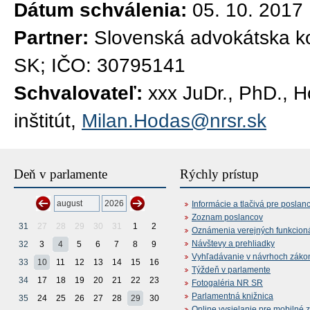
Dátum schválenia:
05. 10. 2017
Partner:
Slovenská advokátska ko
SK; IČO: 30795141
Schvalovateľ:
xxx JuDr., PhD., 
inštitút,
Milan.Hodas@nrsr.sk
Deň v parlamente
Rýchly prístup
Informácie a tlačivá pre poslan
Zoznam poslancov
31
27
28
29
30
31
1
2
Oznámenia verejných funkcion
Návštevy a prehliadky
32
3
4
5
6
7
8
9
Vyhľadávanie v návrhoch záko
33
10
11
12
13
14
15
16
Týždeň v parlamente
34
17
18
19
20
21
22
23
Fotogaléria NR SR
Parlamentná knižnica
35
24
25
26
27
28
29
30
Online vysielanie pre mobilné 