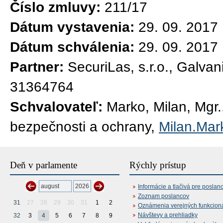
Číslo zmluvy:
211/17
Dátum vystavenia:
29. 09. 2017
Dátum schválenia:
29. 09. 2017
Partner:
SecuriLas, s.r.o., Galva
31364764
Schvalovateľ:
Marko, Milan, Mgr.,
bezpečnosti a ochrany,
Milan.Mar
Deň v parlamente
Rýchly prístup
Informácie a tlačivá pre poslan
Zoznam poslancov
31
27
28
29
30
31
1
2
Oznámenia verejných funkcion
Návštevy a prehliadky
32
3
4
5
6
7
8
9