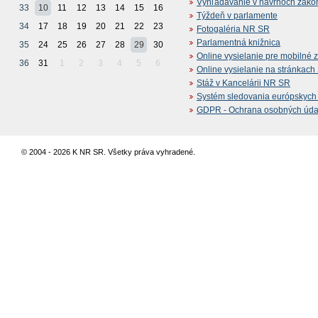
Vyhľadávanie v návrhoch záko
33
10
11
12
13
14
15
16
Týždeň v parlamente
34
17
18
19
20
21
22
23
Fotogaléria NR SR
Parlamentná knižnica
35
24
25
26
27
28
29
30
Online vysielanie pre mobilné 
36
31
1
2
3
4
5
6
Online vysielanie na stránkac
Stáž v Kancelárii NR SR
Systém sledovania európskych z
GDPR - Ochrana osobných údajo
© 2004 - 2026 K NR SR. Všetky práva vyhradené.