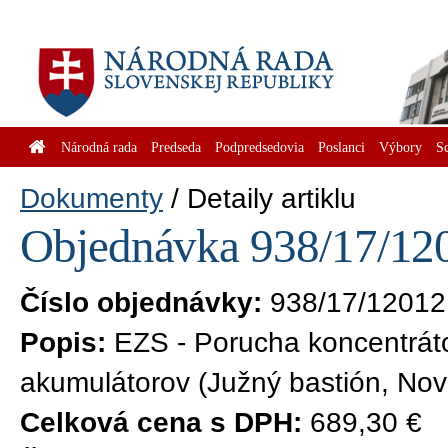
Národná rada
Predseda
Podpredsedovia
Poslanci
Výbory
S
Dokumenty
Detaily artiklu
Objednávka 938/17/120
Číslo objednávky:
938/17/12012
Popis:
EZS - Porucha koncentrát
akumulátorov (Južný bastión, No
Celková cena s DPH:
689,30 €