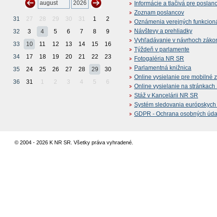
Informácie a tlačivá pre poslan
Zoznam poslancov
31
27
28
29
30
31
1
2
Oznámenia verejných funkcion
Návštevy a prehliadky
32
3
4
5
6
7
8
9
Vyhľadávanie v návrhoch záko
33
10
11
12
13
14
15
16
Týždeň v parlamente
34
17
18
19
20
21
22
23
Fotogaléria NR SR
Parlamentná knižnica
35
24
25
26
27
28
29
30
Online vysielanie pre mobilné 
36
31
1
2
3
4
5
6
Online vysielanie na stránkac
Stáž v Kancelárii NR SR
Systém sledovania európskych z
GDPR - Ochrana osobných údajo
© 2004 - 2026 K NR SR. Všetky práva vyhradené.