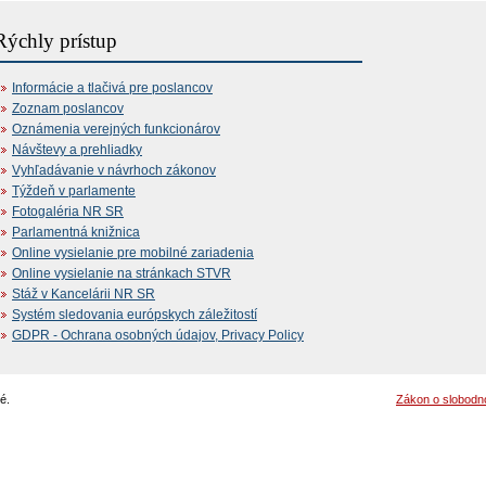
Rýchly prístup
Informácie a tlačivá pre poslancov
Zoznam poslancov
Oznámenia verejných funkcionárov
Návštevy a prehliadky
Vyhľadávanie v návrhoch zákonov
Týždeň v parlamente
Fotogaléria NR SR
Parlamentná knižnica
Online vysielanie pre mobilné zariadenia
Online vysielanie na stránkach STVR
Stáž v Kancelárii NR SR
Systém sledovania európskych záležitostí
GDPR - Ochrana osobných údajov, Privacy Policy
é.
Zákon o slobodn