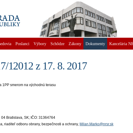
edovia
Poslanci
Výbory
Schôdze
Zákony
Dokumenty
Kancelária N
7/12012 z 17. 8. 2017
na 1PP smerom na východnú terasu
21 04 Bratislava, SK; IČO: 31364764
ca, riaditeľ odboru obrany, bezpečnosti a ochrany,
Milan.Marko@nrsr.sk