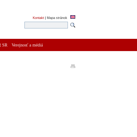
Kontakt
|
Mapa stránok
R SR
Verejnosť a médiá