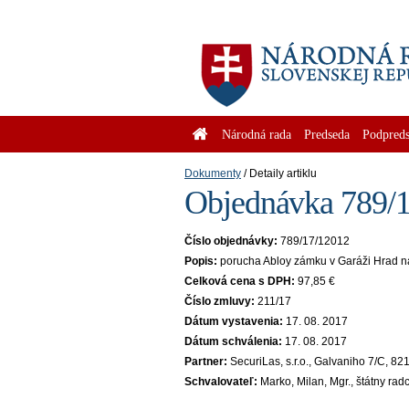
Národná rada
Predseda
Podpreds
Dokumenty
Detaily artiklu
Objednávka 789/1
Číslo objednávky:
789/17/12012
Popis:
porucha Abloy zámku v Garáži Hrad 
Celková cena s DPH:
97,85 €
Číslo zmluvy:
211/17
Dátum vystavenia:
17. 08. 2017
Dátum schválenia:
17. 08. 2017
Partner:
SecuriLas, s.r.o., Galvaniho 7/C, 8
Schvalovateľ:
Marko, Milan, Mgr., štátny rad