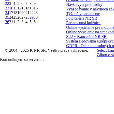
32
3
4
5
6
7
8
9
Návštevy a prehliadky
33
10
11
12
13
14
15
16
Vyhľadávanie v návrhoch zá
34
17
18
19
20
21
22
23
Týždeň v parlamente
35
24
25
26
27
28
29
30
Fotogaléria NR SR
36
31
1
2
3
4
5
6
Parlamentná knižnica
Online vysielanie pre mobilné
Online vysielanie na stránk
Stáž v Kancelárii NR SR
Systém sledovania európskych
GDPR - Ochrana osobných úd
© 2004 - 2026 K NR SR. Všetky práva vyhradené.
Select La
Zákon o s
Komunikujem so serverom...