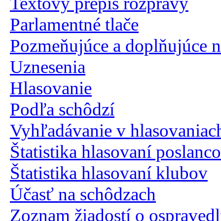
Textový prepis rozpravy
Parlamentné tlače
Pozmeňujúce a doplňujúce 
Uznesenia
Hlasovanie
Podľa schôdzí
Vyhľadávanie v hlasovaniac
Štatistika hlasovaní poslanc
Štatistika hlasovaní klubov
Účasť na schôdzach
Zoznam žiadostí o ospravedl