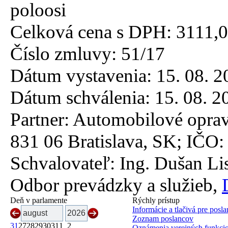
poloosi
Celková cena s DPH:
3111,0
Číslo zmluvy:
51/17
Dátum vystavenia:
15. 08. 2
Dátum schválenia:
15. 08. 2
Partner:
Automobilové oprav
831 06 Bratislava, SK; IČO
Schvalovateľ:
Ing. Dušan Lis
Odbor prevádzky a služieb,
Deň v parlamente
Rýchly prístup
Informácie a tlačivá pre posl
Zoznam poslancov
31
27
28
29
30
31
1
2
Oznámenia verejných funkci