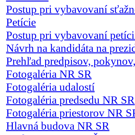
Postup pri vybavovaní sťažn
Petície
Postup pri vybavovaní petíci
Návrh na kandidáta na prezi
Prehľad predpisov, pokynov, 
Fotogaléria NR SR
Fotogaléria udalostí
Fotogaléria predsedu NR SR
Fotogaléria priestorov NR S
Hlavná budova NR SR