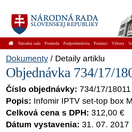
Národná rada
Predseda
Podpredsedovia
Poslanci
Výbory
S
Dokumenty
Detaily artiklu
Objednávka 734/17/180
Číslo objednávky:
734/17/18011
Popis:
Infomir IPTV set-top box
Celková cena s DPH:
312,00 €
Dátum vystavenia:
31. 07. 2017