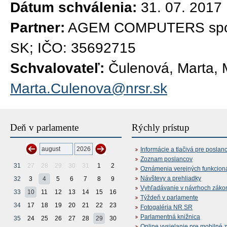
Dátum schválenia:
31. 07. 2017
Partner:
AGEM COMPUTERS spol.s.
SK; IČO: 35692715
Schvalovateľ:
Čulenová, Marta, M
Marta.Culenova@nrsr.sk
Deň v parlamente
Rýchly prístup
Informácie a tlačivá pre poslan
Zoznam poslancov
31
27
28
29
30
31
1
2
Oznámenia verejných funkcion
Návštevy a prehliadky
32
3
4
5
6
7
8
9
Vyhľadávanie v návrhoch záko
33
10
11
12
13
14
15
16
Týždeň v parlamente
34
17
18
19
20
21
22
23
Fotogaléria NR SR
Parlamentná knižnica
35
24
25
26
27
28
29
30
Online vysielanie pre mobilné 