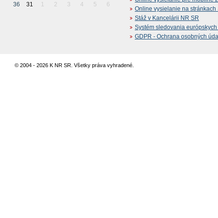
36
31
1
2
3
4
5
6
Online vysielanie na stránkac
Stáž v Kancelárii NR SR
Systém sledovania európskych z
GDPR - Ochrana osobných údajo
© 2004 - 2026 K NR SR. Všetky práva vyhradené.