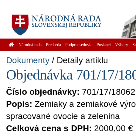
Národná rada
Predseda
Podpredsedovia
Poslanci
Výbory
S
Dokumenty
Detaily artiklu
Objednávka 701/17/180
Číslo objednávky:
701/17/18062
Popis:
Zemiaky a zemiakové výro
spracované ovocie a zelenina
Celková cena s DPH:
2000,00 €