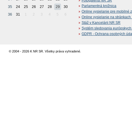
Fotogaléria NR SR
Parlamentná knižnica
35
24
25
26
27
28
29
30
Online vysielanie pre mobilné 
36
31
1
2
3
4
5
6
Online vysielanie na stránkac
Stáž v Kancelárii NR SR
Systém sledovania európskych z
GDPR - Ochrana osobných údajo
© 2004 - 2026 K NR SR. Všetky práva vyhradené.