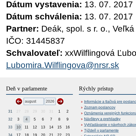
Dátum vystavenia:
13. 07. 2017
Dátum schválenia:
13. 07. 2017
Partner:
Deák, spol. s r. o., Veľ
IČO: 31445837
Schvalovateľ:
xxWilflingová Ľub
Lubomira.Wilflingova@nrsr.sk
Deň v parlamente
Rýchly prístup
Informácie a tlačivá pre poslan
Zoznam poslancov
31
27
28
29
30
31
1
2
Oznámenia verejných funkcion
Návštevy a prehliadky
32
3
4
5
6
7
8
9
Vyhľadávanie v návrhoch záko
33
10
11
12
13
14
15
16
Týždeň v parlamente
34
17
18
19
20
21
22
23