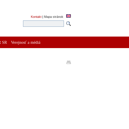
Kontakt
|
Mapa stránok
R SR
Verejnosť a médiá