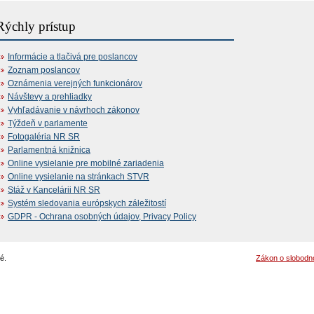
Rýchly prístup
Informácie a tlačivá pre poslancov
Zoznam poslancov
Oznámenia verejných funkcionárov
Návštevy a prehliadky
Vyhľadávanie v návrhoch zákonov
Týždeň v parlamente
Fotogaléria NR SR
Parlamentná knižnica
Online vysielanie pre mobilné zariadenia
Online vysielanie na stránkach STVR
Stáž v Kancelárii NR SR
Systém sledovania európskych záležitostí
GDPR - Ochrana osobných údajov, Privacy Policy
é.
Zákon o slobodn