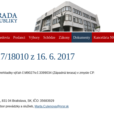
edovia
Poslanci
Výbory
Schôdze
Zákony
Dokumenty
Kancelária N
7/18010 z 16. 6. 2017
rehliadky výťah č.M9027/v.č.3399034 (Západná terasa) v zmysle CP.
/A, 831 04 Bratislava, SK; IČO: 35683929
dbor prevádzky a služieb,
Marta.Culenova@nrsr.sk