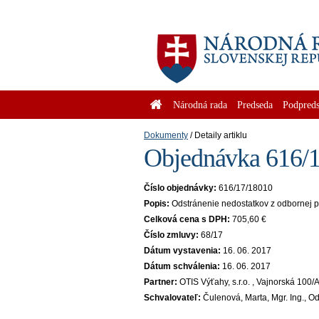
Národná rada
Predseda
Podpreds
Dokumenty
Detaily artiklu
Objednávka 616/1
Číslo objednávky:
616/17/18010
Popis:
Odstránenie nedostatkov z odbornej p
Celková cena s DPH:
705,60 €
Číslo zmluvy:
68/17
Dátum vystavenia:
16. 06. 2017
Dátum schválenia:
16. 06. 2017
Partner:
OTIS Výťahy, s.r.o. , Vajnorská 100
Schvalovateľ:
Čulenová, Marta, Mgr. Ing., O