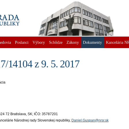
edovia
Poslanci
Výbory
Schôdze
Zákony
Dokumenty
Kancelária N
7/14104 z 9. 5. 2017
ácia
824 72 Bratislava, SK; IČO: 35787201
ancelárie Národnej rady Slovenskej republiky,
Daniel.Guspan@nrsr.sk