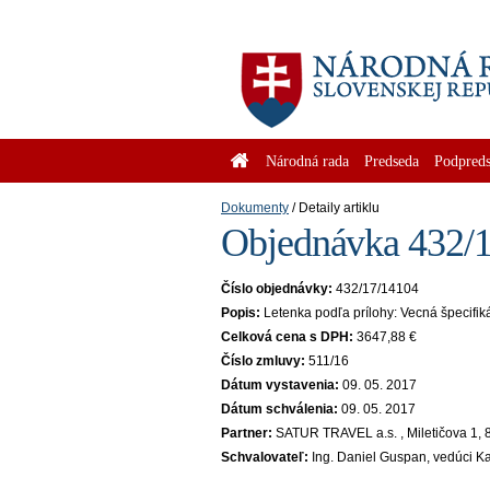
Národná rada
Predseda
Podpreds
Dokumenty
Detaily artiklu
Objednávka 432/1
Číslo objednávky:
432/17/14104
Popis:
Letenka podľa prílohy: Vecná špecifik
Celková cena s DPH:
3647,88 €
Číslo zmluvy:
511/16
Dátum vystavenia:
09. 05. 2017
Dátum schválenia:
09. 05. 2017
Partner:
SATUR TRAVEL a.s. , Miletičova 1, 
Schvalovateľ:
Ing. Daniel Guspan, vedúci K