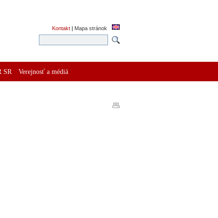
Kontakt
|
Mapa stránok
R SR
Verejnosť a médiá