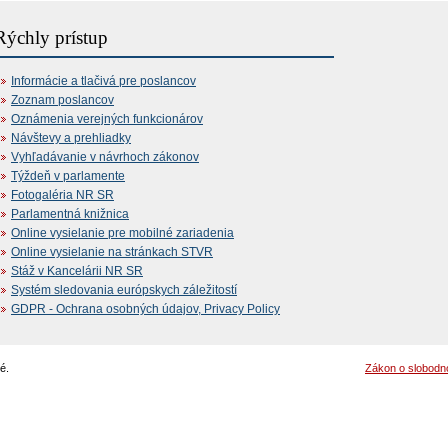
Rýchly prístup
Informácie a tlačivá pre poslancov
Zoznam poslancov
Oznámenia verejných funkcionárov
Návštevy a prehliadky
Vyhľadávanie v návrhoch zákonov
Týždeň v parlamente
Fotogaléria NR SR
Parlamentná knižnica
Online vysielanie pre mobilné zariadenia
Online vysielanie na stránkach STVR
Stáž v Kancelárii NR SR
Systém sledovania európskych záležitostí
GDPR - Ochrana osobných údajov, Privacy Policy
é.
Zákon o slobodn