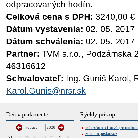
odpracovaných hodín.
Celková cena s DPH:
3240,00 €
Dátum vystavenia:
02. 05. 2017
Dátum schválenia:
02. 05. 2017
Partner:
TVM s.r.o., Podzámska 
46316612
Schvalovateľ:
Ing. Guniš Karol, 
Karol.Gunis@nrsr.sk
Deň v parlamente
Rýchly prístup
Informácie a tlačivá pre poslan
Zoznam poslancov
31
27
28
29
30
31
1
2