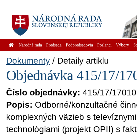
Národná rada
Predseda
Podpredsedovia
Poslanci
Výbory
S
Dokumenty
Detaily artiklu
Objednávka 415/17/170
Číslo objednávky:
415/17/17010
Popis:
Odborné/konzultačné činno
komplexných väzieb s televíznymi
technológiami (projekt OPII) s fa