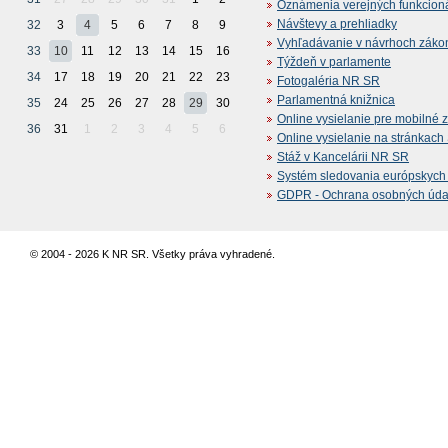
Oznámenia verejných funkcion
Návštevy a prehliadky
32
3
4
5
6
7
8
9
Vyhľadávanie v návrhoch záko
33
10
11
12
13
14
15
16
Týždeň v parlamente
34
17
18
19
20
21
22
23
Fotogaléria NR SR
Parlamentná knižnica
35
24
25
26
27
28
29
30
Online vysielanie pre mobilné 
36
31
1
2
3
4
5
6
Online vysielanie na stránkac
Stáž v Kancelárii NR SR
Systém sledovania európskych z
GDPR - Ochrana osobných údajo
© 2004 - 2026 K NR SR. Všetky práva vyhradené.