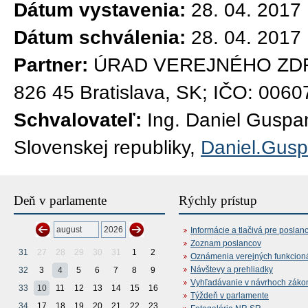
Dátum vystavenia:
28. 04. 2017
Dátum schválenia:
28. 04. 2017
Partner:
ÚRAD VEREJNÉHO ZDRAV
826 45 Bratislava, SK; IČO: 006
Schvalovateľ:
Ing. Daniel Guspa
Slovenskej republiky,
Daniel.Gus
Deň v parlamente
Rýchly prístup
Informácie a tlačivá pre poslan
Zoznam poslancov
31
27
28
29
30
31
1
2
Oznámenia verejných funkcion
Návštevy a prehliadky
32
3
4
5
6
7
8
9
Vyhľadávanie v návrhoch záko
33
10
11
12
13
14
15
16
Týždeň v parlamente
34
17
18
19
20
21
22
23