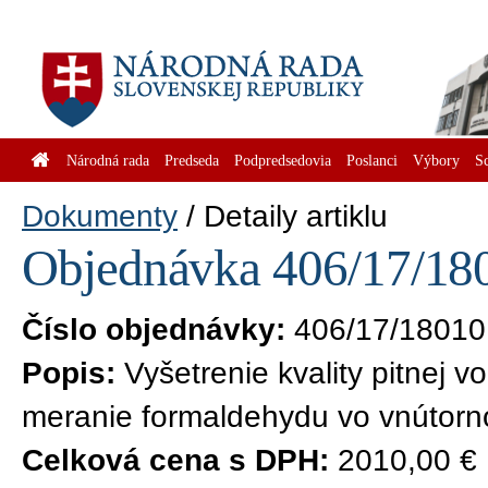
Národná rada
Predseda
Podpredsedovia
Poslanci
Výbory
S
Dokumenty
Detaily artiklu
Objednávka 406/17/180
Číslo objednávky:
406/17/18010
Popis:
Vyšetrenie kvality pitnej v
meranie formaldehydu vo vnútorn
Celková cena s DPH:
2010,00 €