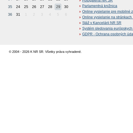
Fotogaléria NR SR
Parlamentná knižnica
35
24
25
26
27
28
29
30
Online vysielanie pre mobilné 
36
31
1
2
3
4
5
6
Online vysielanie na stránkac
Stáž v Kancelárii NR SR
Systém sledovania európskych z
GDPR - Ochrana osobných údajo
© 2004 - 2026 K NR SR. Všetky práva vyhradené.