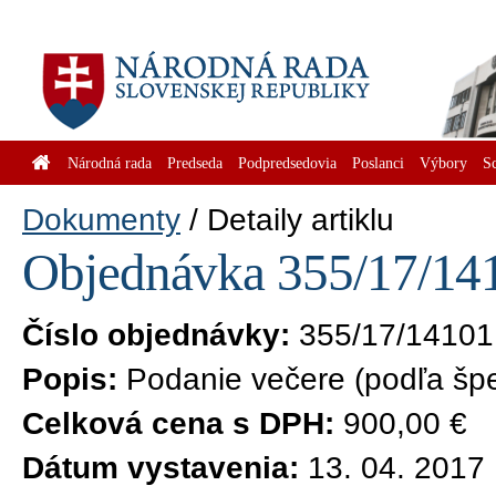
Národná rada
Predseda
Podpredsedovia
Poslanci
Výbory
S
Dokumenty
Detaily artiklu
Objednávka 355/17/141
Číslo objednávky:
355/17/14101
Popis:
Podanie večere (podľa špec
Celková cena s DPH:
900,00 €
Dátum vystavenia:
13. 04. 2017