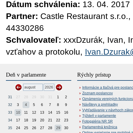
Dátum schválenia:
13. 04. 2017
Partner:
Castle Restaurant s.r.o.
44330286
Schvalovateľ:
xxxDzurák, Ivan, I
vzťahov a protokolu,
Ivan.Dzurak
Deň v parlamente
Rýchly prístup
Informácie a tlačivá pre poslan
Zoznam poslancov
31
27
28
29
30
31
1
2
Oznámenia verejných funkcion
Návštevy a prehliadky
32
3
4
5
6
7
8
9
Vyhľadávanie v návrhoch záko
33
10
11
12
13
14
15
16
Týždeň v parlamente
34
17
18
19
20
21
22
23
Fotogaléria NR SR
Parlamentná knižnica
35
24
25
26
27
28
29
30
Online vysielanie pre mobilné 