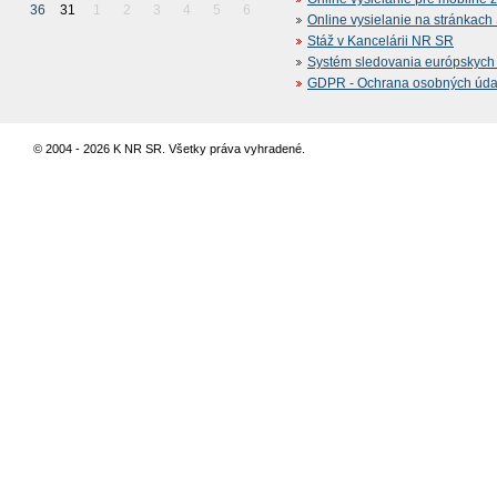
36
31
1
2
3
4
5
6
Online vysielanie na stránkac
Stáž v Kancelárii NR SR
Systém sledovania európskych z
GDPR - Ochrana osobných údajo
© 2004 - 2026 K NR SR. Všetky práva vyhradené.