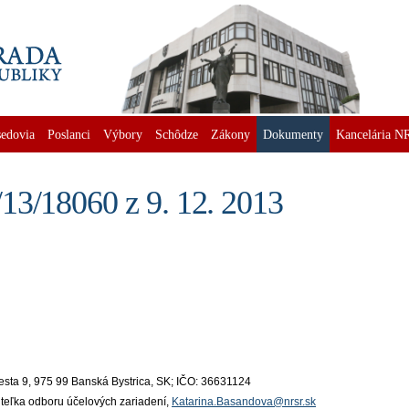
edovia
Poslanci
Výbory
Schôdze
Zákony
Dokumenty
Kancelária N
13/18060 z 9. 12. 2013
cesta 9, 975 99 Banská Bystrica, SK; IČO: 36631124
iteľka odboru účelových zariadení,
Katarina.Basandova@nrsr.sk