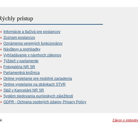
Rýchly prístup
Informácie a tlačivá pre poslancov
Zoznam poslancov
Oznámenia verejných funkcionárov
Návštevy a prehliadky
Vyhľadávanie v návrhoch zákonov
Týždeň v parlamente
Fotogaléria NR SR
Parlamentná knižnica
Online vysielanie pre mobilné zariadenia
Online vysielanie na stránkach STVR
Stáž v Kancelárii NR SR
Systém sledovania európskych záležitostí
GDPR - Ochrana osobných údajov, Privacy Policy
é.
Zákon o slobodn