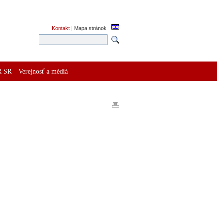
Kontakt
|
Mapa stránok
R SR
Verejnosť a médiá