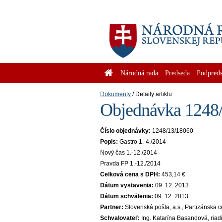
Národná rada
Predseda
Podpreds
Dokumenty
Detaily artiklu
Objednávka 1248/
Číslo objednávky:
1248/13/18060
Popis:
Gastro 1.-4./2014
Nový čas 1.-12./2014
Pravda FP 1.-12./2014
Celková cena s DPH:
453,14 €
Dátum vystavenia:
09. 12. 2013
Dátum schválenia:
09. 12. 2013
Partner:
Slovenská pošta, a.s., Partizánska 
Schvalovateľ:
Ing. Katarína Basandová, riad