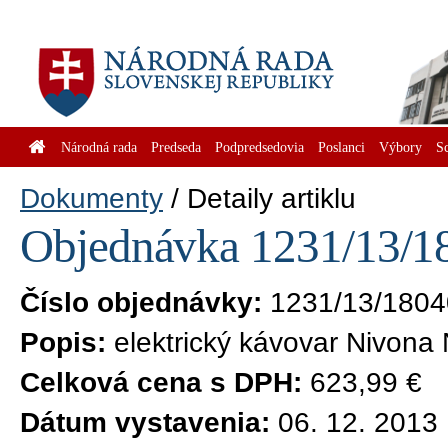
Národná rada
Predseda
Podpredsedovia
Poslanci
Výbory
S
Dokumenty
Detaily artiklu
Objednávka 1231/13/18
Číslo objednávky:
1231/13/1804
Popis:
elektrický kávovar Nivona
Celková cena s DPH:
623,99 €
Dátum vystavenia:
06. 12. 2013