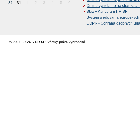
36
31
1
2
3
4
5
6
Online vysielanie na stránkac
Stáž v Kancelárii NR SR
Systém sledovania európskych z
GDPR - Ochrana osobných údajo
© 2004 - 2026 K NR SR. Všetky práva vyhradené.