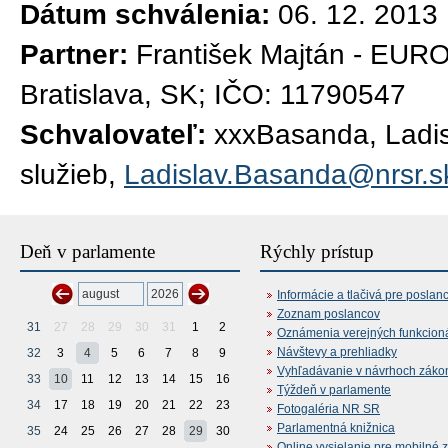
Dátum schválenia:
06. 12. 2013
Partner:
František Majtán - EUR
Bratislava, SK; IČO: 11790547
Schvalovateľ:
xxxBasanda, Ladisl
služieb,
Ladislav.Basanda@nrsr.s
Deň v parlamente
Rýchly prístup
Informácie a tlačivá pre poslan
Zoznam poslancov
31
27
28
29
30
31
1
2
Oznámenia verejných funkcion
Návštevy a prehliadky
32
3
4
5
6
7
8
9
Vyhľadávanie v návrhoch záko
33
10
11
12
13
14
15
16
Týždeň v parlamente
34
17
18
19
20
21
22
23
Fotogaléria NR SR
Parlamentná knižnica
35
24
25
26
27
28
29
30
Online vysielanie pre mobilné 