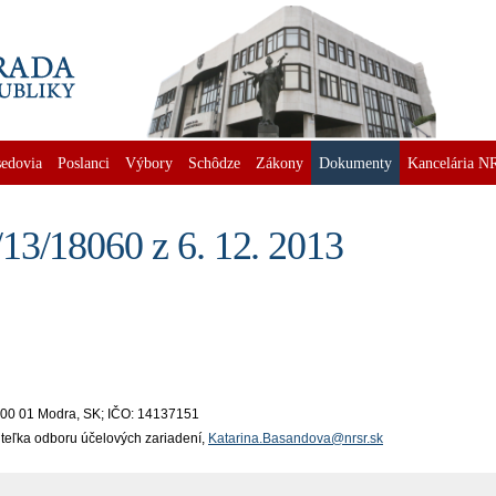
edovia
Poslanci
Výbory
Schôdze
Zákony
Dokumenty
Kancelária N
13/18060 z 6. 12. 2013
 900 01 Modra, SK; IČO: 14137151
iteľka odboru účelových zariadení,
Katarina.Basandova@nrsr.sk