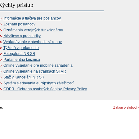
Rýchly prístup
Informácie a tlačivá pre poslancov
Zoznam poslancov
Oznámenia verejných funkcionárov
Návštevy a prehliadky
Vyhľadávanie v návrhoch zákonov
Týždeň v parlamente
Fotogaléria NR SR
Parlamentná knižnica
Online vysielanie pre mobilné zariadenia
Online vysielanie na stránkach STVR
Stáž v Kancelárii NR SR
Systém sledovania európskych záležitostí
GDPR - Ochrana osobných údajov, Privacy Policy
é.
Zákon o slobodn