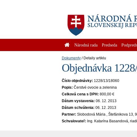
Národná rada
Predseda
Podpreds
Dokumenty
Detaily artiklu
Objednávka 1228/
Číslo objednávky:
1228/13/18060
Popis:
Čerstvé ovocie a zelenina
Celková cena s DPH:
800,00 €
Dátum vystavenia:
06. 12. 2013
Dátum schválenia:
06. 12. 2013
Partner:
Slobodová Mária , Štefánikova 13,
Schvalovateľ:
Ing. Katarína Basandová, riad