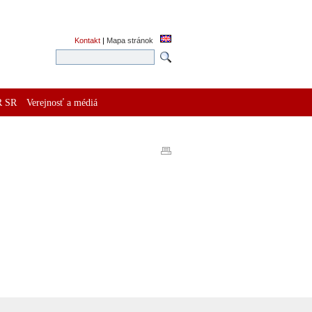
Kontakt
|
Mapa stránok
R SR
Verejnosť a médiá