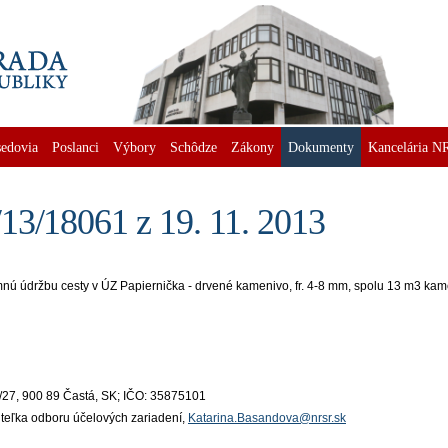
edovia
Poslanci
Výbory
Schôdze
Zákony
Dokumenty
Kancelária N
13/18061 z 19. 11. 2013
ú údržbu cesty v ÚZ Papiernička - drvené kamenivo, fr. 4-8 mm, spolu 13 m3 kam
/27, 900 89 Častá, SK; IČO: 35875101
iteľka odboru účelových zariadení,
Katarina.Basandova@nrsr.sk