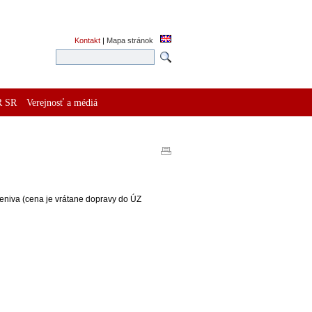
Kontakt
|
Mapa stránok
R SR
Verejnosť a médiá
eniva (cena je vrátane dopravy do ÚZ