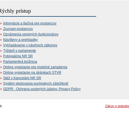
Rýchly prístup
Informácie a tlačivá pre poslancov
Zoznam poslancov
Oznámenia verejných funkcionárov
Návštevy a prehliadky
Vyhľadávanie v návrhoch zákonov
Týždeň v parlamente
Fotogaléria NR SR
Parlamentná knižnica
Online vysielanie pre mobilné zariadenia
Online vysielanie na stránkach STVR
Stáž v Kancelárii NR SR
Systém sledovania európskych záležitostí
GDPR - Ochrana osobných údajov, Privacy Policy
é.
Zákon o slobodn