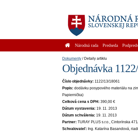
Národná rada
Predseda
Podpreds
Dokumenty
Detaily artiklu
Objednávka 1122/
Číslo objednávky:
1122/13/18061
Popis:
dodávku posypového materiálu na zimn
Papiernička)
Celková cena s DPH:
390,00 €
Dátum vystavenia:
19. 11. 2013
Dátum schválenia:
19. 11. 2013
Partner:
TURAY PLUS s.r.o., Cintorínska 471
Schvalovateľ:
Ing. Katarína Basandová, riad