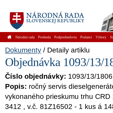
Národná rada
Predseda
Podpredsedovia
Poslanci
Výbory
S
Dokumenty
Detaily artiklu
Objednávka 1093/13/18
Číslo objednávky:
1093/13/1806
Popis:
ročný servis dieselgener
vykonaného prieskumu trhu CRD 1
3412 , v.č. 81Z16502 - 1 kus á 1