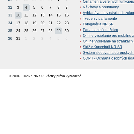
Oznámenia verejných funkcion
Návštevy a prehliadky
32
3
4
5
6
7
8
9
Vyhľadávanie v návrhoch záko
33
10
11
12
13
14
15
16
Týždeň v parlamente
34
17
18
19
20
21
22
23
Fotogaléria NR SR
Parlamentná knižnica
35
24
25
26
27
28
29
30
Online vysielanie pre mobilné 
36
31
1
2
3
4
5
6
Online vysielanie na stránkac
Stáž v Kancelárii NR SR
Systém sledovania európskych z
GDPR - Ochrana osobných údajo
© 2004 - 2026 K NR SR. Všetky práva vyhradené.