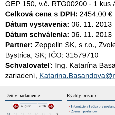
GEP 150, v.č. RTG00200 - 1 kus á
Celková cena s DPH:
2454,00 €
Dátum vystavenia:
06. 11. 2013
Dátum schválenia:
06. 11. 2013
Partner:
Zeppelin SK, s r.o., Zv
Bystrica, SK; IČO: 31579710
Schvalovateľ:
Ing. Katarína Bas
zariadení,
Katarina.Basandova@n
Deň v parlamente
Rýchly prístup
Informácie a tlačivá pre poslan
Zoznam poslancov
31
27
28
29
30
31
1
2