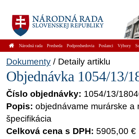
Národná rada
Predseda
Podpredsedovia
Poslanci
Výbory
S
Dokumenty
Detaily artiklu
Objednávka 1054/13/18
Číslo objednávky:
1054/13/1804
Popis:
objednávame murárske a m
špecifikácia
Celková cena s DPH:
5905,00 €