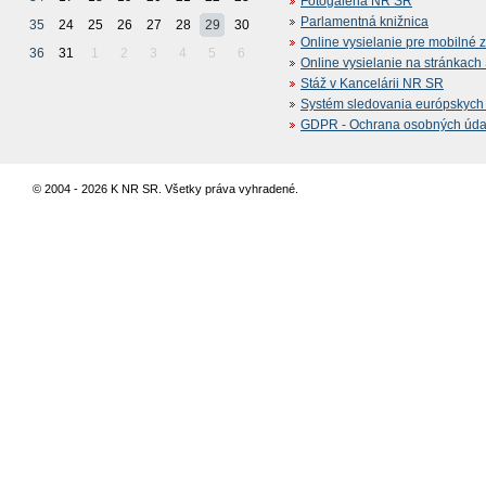
Fotogaléria NR SR
Parlamentná knižnica
35
24
25
26
27
28
29
30
Online vysielanie pre mobilné 
36
31
1
2
3
4
5
6
Online vysielanie na stránkac
Stáž v Kancelárii NR SR
Systém sledovania európskych z
GDPR - Ochrana osobných údajo
© 2004 - 2026 K NR SR. Všetky práva vyhradené.