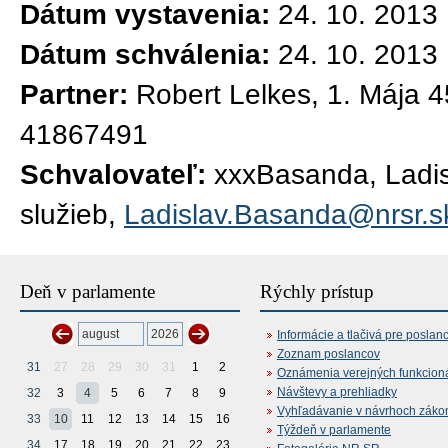
Dátum vystavenia:
24. 10. 2013
Dátum schválenia:
24. 10. 2013
Partner:
Robert Lelkes, 1. Mája 4
41867491
Schvalovateľ:
xxxBasanda, Ladisl
služieb,
Ladislav.Basanda@nrsr.s
Deň v parlamente
Rýchly prístup
Informácie a tlačivá pre poslan
Zoznam poslancov
31
27
28
29
30
31
1
2
Oznámenia verejných funkcion
Návštevy a prehliadky
32
3
4
5
6
7
8
9
Vyhľadávanie v návrhoch záko
33
10
11
12
13
14
15
16
Týždeň v parlamente
34
17
18
19
20
21
22
23