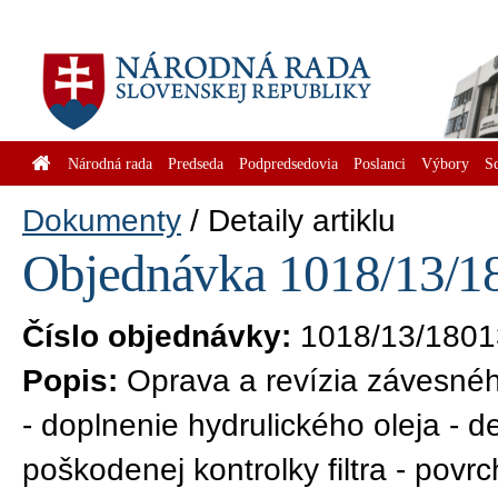
Národná rada
Predseda
Podpredsedovia
Poslanci
Výbory
S
Dokumenty
Detaily artiklu
Objednávka 1018/13/18
Číslo objednávky:
1018/13/1801
Popis:
Oprava a revízia závesnéh
- doplnenie hydrulického oleja - 
poškodenej kontrolky filtra - pov