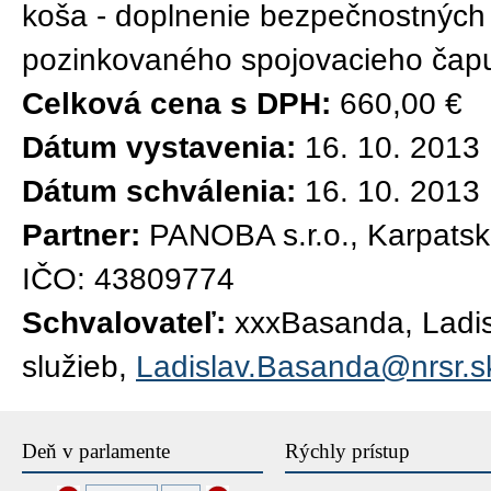
koša - doplnenie bezpečnostných 
pozinkovaného spojovacieho čapu
Celková cena s DPH:
660,00 €
Dátum vystavenia:
16. 10. 2013
Dátum schválenia:
16. 10. 2013
Partner:
PANOBA s.r.o., Karpatsk
IČO: 43809774
Schvalovateľ:
xxxBasanda, Ladisl
služieb,
Ladislav.Basanda@nrsr.s
Deň v parlamente
Rýchly prístup