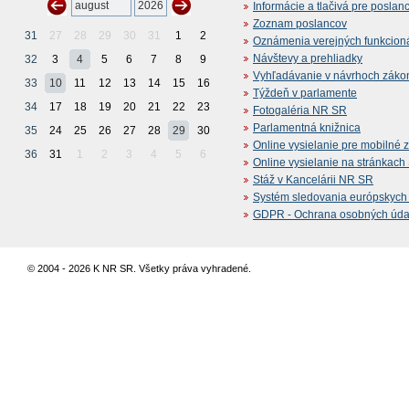
Informácie a tlačivá pre poslan
Zoznam poslancov
31
27
28
29
30
31
1
2
Oznámenia verejných funkcion
Návštevy a prehliadky
32
3
4
5
6
7
8
9
Vyhľadávanie v návrhoch záko
33
10
11
12
13
14
15
16
Týždeň v parlamente
34
17
18
19
20
21
22
23
Fotogaléria NR SR
Parlamentná knižnica
35
24
25
26
27
28
29
30
Online vysielanie pre mobilné 
36
31
1
2
3
4
5
6
Online vysielanie na stránkac
Stáž v Kancelárii NR SR
Systém sledovania európskych z
GDPR - Ochrana osobných údajo
© 2004 - 2026 K NR SR. Všetky práva vyhradené.