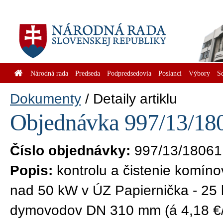
Národná rada
Predseda
Podpredsedovia
Poslanci
Výbory
S
Dokumenty
Detaily artiklu
Objednávka 997/13/180
Číslo objednávky:
997/13/18061
Popis:
kontrolu a čistenie komín
nad 50 kW v ÚZ Papiernička - 25
dymovodov DN 310 mm (á 4,18 €