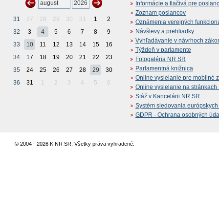
Informácie a tlačivá pre poslan
Zoznam poslancov
31
27
28
29
30
31
1
2
Oznámenia verejných funkcion
Návštevy a prehliadky
32
3
4
5
6
7
8
9
Vyhľadávanie v návrhoch záko
33
10
11
12
13
14
15
16
Týždeň v parlamente
34
17
18
19
20
21
22
23
Fotogaléria NR SR
Parlamentná knižnica
35
24
25
26
27
28
29
30
Online vysielanie pre mobilné 
36
31
1
2
3
4
5
6
Online vysielanie na stránkac
Stáž v Kancelárii NR SR
Systém sledovania európskych z
GDPR - Ochrana osobných údajo
© 2004 - 2026 K NR SR. Všetky práva vyhradené.