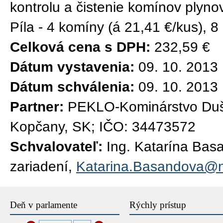
kontrolu a čistenie komínov plyn
Píla - 4 komíny (á 21,41 €/kus)
Celková cena s DPH:
232,59 €
Dátum vystavenia:
09. 10. 2013
Dátum schválenia:
09. 10. 2013
Partner:
PEKLO-Kominárstvo Duš
Kopčany, SK; IČO: 34473572
Schvalovateľ:
Ing. Katarína Bas
zariadení,
Katarina.Basandova@n
Deň v parlamente
Rýchly prístup