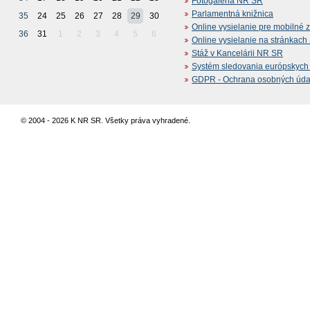
Fotogaléria NR SR
Parlamentná knižnica
35
24
25
26
27
28
29
30
Online vysielanie pre mobilné 
36
31
1
2
3
4
5
6
Online vysielanie na stránkac
Stáž v Kancelárii NR SR
Systém sledovania európskych z
GDPR - Ochrana osobných údajo
© 2004 - 2026 K NR SR. Všetky práva vyhradené.