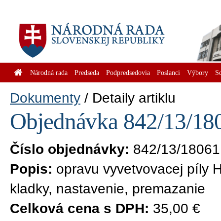
Národná rada
Predseda
Podpredsedovia
Poslanci
Výbory
S
Dokumenty
Detaily artiklu
Objednávka 842/13/180
Číslo objednávky:
842/13/18061
Popis:
opravu vyvetvovacej píly
kladky, nastavenie, premazanie
Celková cena s DPH:
35,00 €