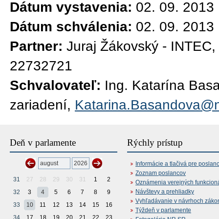
Dátum vystavenia:
02. 09. 2013
Dátum schválenia:
02. 09. 2013
Partner:
Juraj Žákovský - INTEC,
22732721
Schvalovateľ:
Ing. Katarína Bas
zariadení,
Katarina.Basandova@n
Deň v parlamente
Rýchly prístup
Informácie a tlačivá pre poslan
Zoznam poslancov
31
27
28
29
30
31
1
2
Oznámenia verejných funkcion
Návštevy a prehliadky
32
3
4
5
6
7
8
9
Vyhľadávanie v návrhoch záko
33
10
11
12
13
14
15
16
Týždeň v parlamente
34
17
18
19
20
21
22
23