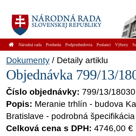
Národná rada
Predseda
Podpredsedovia
Poslanci
Výbory
S
Dokumenty
Detaily artiklu
Objednávka 799/13/180
Číslo objednávky:
799/13/18030
Popis:
Meranie trhlín - budova 
Bratislave - podrobná špecifikácia
Celková cena s DPH:
4746,00 €