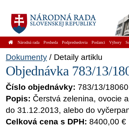
Národná rada
Predseda
Podpredsedovia
Poslanci
Výbory
S
Dokumenty
Detaily artiklu
Objednávka 783/13/180
Číslo objednávky:
783/13/18060
Popis:
Čerstvá zelenina, ovocie 
do 31.12.2013, alebo do vyčerpani
Celková cena s DPH:
8400,00 €