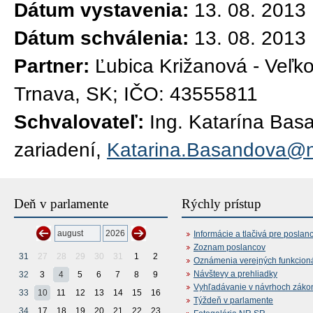
Dátum vystavenia:
13. 08. 2013
Dátum schválenia:
13. 08. 2013
Partner:
Ľubica Križanová - Veľk
Trnava, SK; IČO: 43555811
Schvalovateľ:
Ing. Katarína Bas
zariadení,
Katarina.Basandova@n
Deň v parlamente
Rýchly prístup
Informácie a tlačivá pre poslan
Zoznam poslancov
31
27
28
29
30
31
1
2
Oznámenia verejných funkcion
Návštevy a prehliadky
32
3
4
5
6
7
8
9
Vyhľadávanie v návrhoch záko
33
10
11
12
13
14
15
16
Týždeň v parlamente
34
17
18
19
20
21
22
23