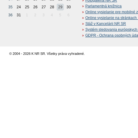
Fotogaléria NR SR
Parlamentná knižnica
35
24
25
26
27
28
29
30
Online vysielanie pre mobilné 
36
31
1
2
3
4
5
6
Online vysielanie na stránkac
Stáž v Kancelárii NR SR
Systém sledovania európskych z
GDPR - Ochrana osobných údajo
© 2004 - 2026 K NR SR. Všetky práva vyhradené.