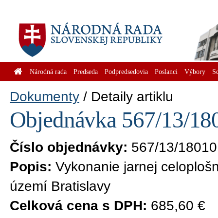
Národná rada
Predseda
Podpredsedovia
Poslanci
Výbory
S
Dokumenty
Detaily artiklu
Objednávka 567/13/180
Číslo objednávky:
567/13/18010
Popis:
Vykonanie jarnej celoploš
území Bratislavy
Celková cena s DPH:
685,60 €