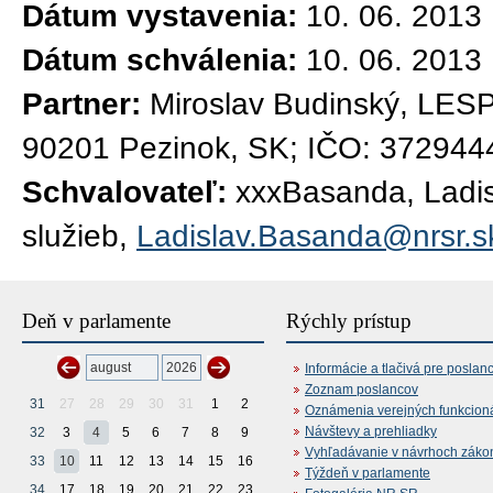
Dátum vystavenia:
10. 06. 2013
Dátum schválenia:
10. 06. 2013
Partner:
Miroslav Budinský, LESP
90201 Pezinok, SK; IČO: 372944
Schvalovateľ:
xxxBasanda, Ladisl
služieb,
Ladislav.Basanda@nrsr.s
Deň v parlamente
Rýchly prístup
Informácie a tlačivá pre poslan
Zoznam poslancov
31
27
28
29
30
31
1
2
Oznámenia verejných funkcion
Návštevy a prehliadky
32
3
4
5
6
7
8
9
Vyhľadávanie v návrhoch záko
33
10
11
12
13
14
15
16
Týždeň v parlamente
34
17
18
19
20
21
22
23