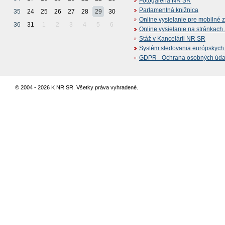
Fotogaléria NR SR
Parlamentná knižnica
35
24
25
26
27
28
29
30
Online vysielanie pre mobilné 
36
31
1
2
3
4
5
6
Online vysielanie na stránkac
Stáž v Kancelárii NR SR
Systém sledovania európskych z
GDPR - Ochrana osobných údajo
© 2004 - 2026 K NR SR. Všetky práva vyhradené.