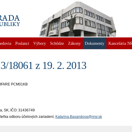
edovia
Poslanci
Výbory
Schôdze
Zákony
Dokumenty
Kancelária N
3/18061 z 19. 2. 2013
yp MIFARE PCM01KB
itra, SK; IČO: 31436749
iteľka odboru účelových zariadení,
Katarina.Basandova@nrsr.sk