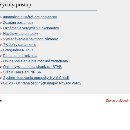
Rýchly prístup
Informácie a tlačivá pre poslancov
Zoznam poslancov
Oznámenia verejných funkcionárov
Návštevy a prehliadky
Vyhľadávanie v návrhoch zákonov
Týždeň v parlamente
Fotogaléria NR SR
Parlamentná knižnica
Online vysielanie pre mobilné zariadenia
Online vysielanie na stránkach STVR
Stáž v Kancelárii NR SR
Systém sledovania európskych záležitostí
GDPR - Ochrana osobných údajov, Privacy Policy
é.
Zákon o slobodn