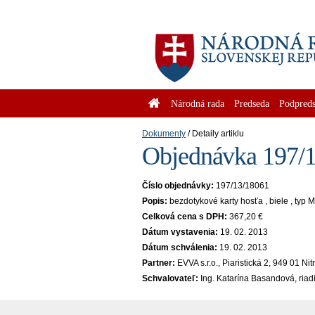
Národná rada
Predseda
Podpreds
Dokumenty
Detaily artiklu
Objednávka 197/1
Číslo objednávky:
197/13/18061
Popis:
bezdotykové karty hosťa , biele , t
Celková cena s DPH:
367,20 €
Dátum vystavenia:
19. 02. 2013
Dátum schválenia:
19. 02. 2013
Partner:
EVVA s.r.o., Piaristická 2, 949 01 N
Schvalovateľ:
Ing. Katarína Basandová, riad