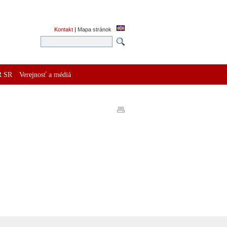
Kontakt
|
Mapa stránok
R SR
Verejnosť a médiá