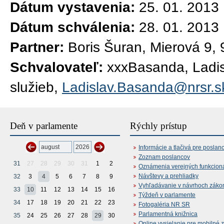
Dátum vystavenia:
25. 01. 2013
Dátum schválenia:
28. 01. 2013
Partner:
Boris Šuran, Mierová 9,
Schvalovateľ:
xxxBasanda, Ladisl
služieb,
Ladislav.Basanda@nrsr.s
Deň v parlamente
Rýchly prístup
Informácie a tlačivá pre poslan
Zoznam poslancov
31
27
28
29
30
31
1
2
Oznámenia verejných funkcion
Návštevy a prehliadky
32
3
4
5
6
7
8
9
Vyhľadávanie v návrhoch záko
33
10
11
12
13
14
15
16
Týždeň v parlamente
34
17
18
19
20
21
22
23
Fotogaléria NR SR
Parlamentná knižnica
35
24
25
26
27
28
29
30
Online vysielanie pre mobilné 