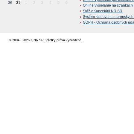
36
31
1
2
3
4
5
6
Online vysielanie na stránkac
Stáž v Kancelárii NR SR
Systém sledovania európskych z
GDPR - Ochrana osobných údajo
© 2004 - 2026 K NR SR. Všetky práva vyhradené.