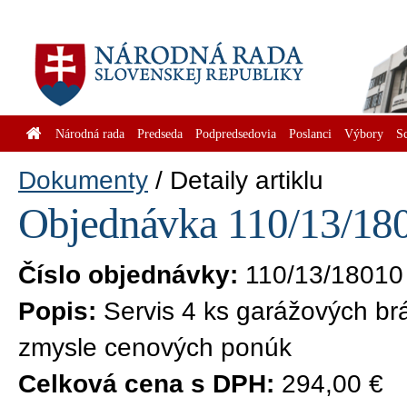
Národná rada
Predseda
Podpredsedovia
Poslanci
Výbory
S
Dokumenty
Detaily artiklu
Objednávka 110/13/180
Číslo objednávky:
110/13/18010
Popis:
Servis 4 ks garážových brá
zmysle cenových ponúk
Celková cena s DPH:
294,00 €