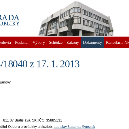
edovia
Poslanci
Výbory
Schôdze
Zákony
Dokumenty
Kancelária N
/18040 z 17. 1. 2013
ojanový
, 811 07 Bratislava, SK; IČO: 35885131
iaditeľ Odboru prevádzky a služieb,
Ladislav.Basanda@nrsr.sk