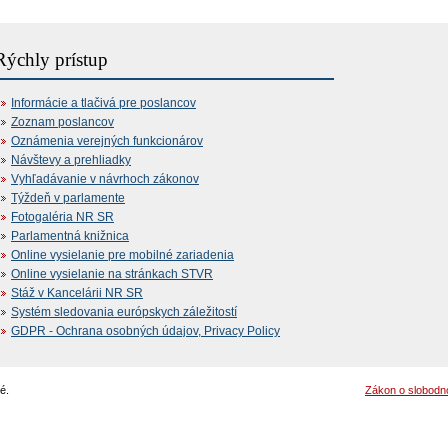
Rýchly prístup
Informácie a tlačivá pre poslancov
Zoznam poslancov
Oznámenia verejných funkcionárov
Návštevy a prehliadky
Vyhľadávanie v návrhoch zákonov
Týždeň v parlamente
Fotogaléria NR SR
Parlamentná knižnica
Online vysielanie pre mobilné zariadenia
Online vysielanie na stránkach STVR
Stáž v Kancelárii NR SR
Systém sledovania európskych záležitostí
GDPR - Ochrana osobných údajov, Privacy Policy
é.
Zákon o slobodn