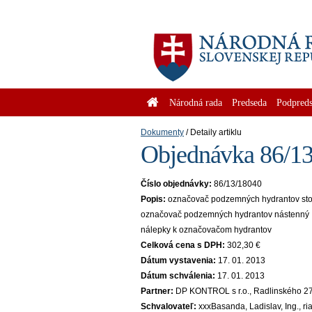
Národná rada
Predseda
Podpreds
Dokumenty
Detaily artiklu
Objednávka 86/13
Číslo objednávky:
86/13/18040
Popis:
označovač podzemných hydrantov st
označovač podzemných hydrantov nástenný
nálepky k označovačom hydrantov
Celková cena s DPH:
302,30 €
Dátum vystavenia:
17. 01. 2013
Dátum schválenia:
17. 01. 2013
Partner:
DP KONTROL s r.o., Radlinského 27 
Schvalovateľ:
xxxBasanda, Ladislav, Ing., r