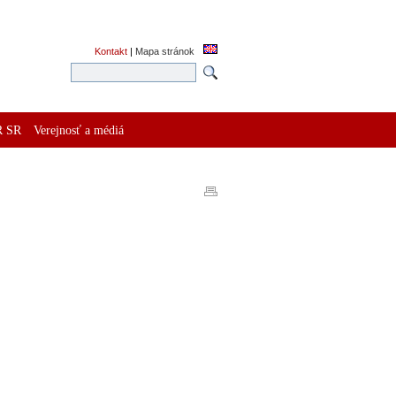
Kontakt
|
Mapa stránok
R SR
Verejnosť a médiá