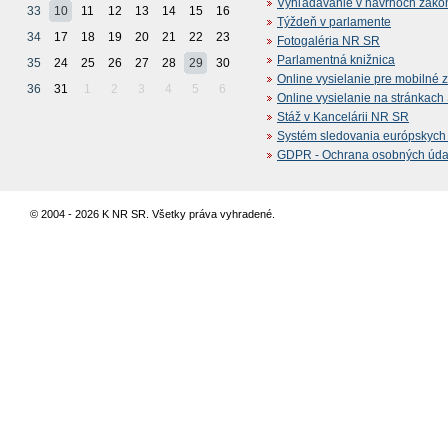
Vyhľadávanie v návrhoch záko
33
10
11
12
13
14
15
16
Týždeň v parlamente
34
17
18
19
20
21
22
23
Fotogaléria NR SR
Parlamentná knižnica
35
24
25
26
27
28
29
30
Online vysielanie pre mobilné 
36
31
1
2
3
4
5
6
Online vysielanie na stránkac
Stáž v Kancelárii NR SR
Systém sledovania európskych z
GDPR - Ochrana osobných údajo
© 2004 - 2026 K NR SR. Všetky práva vyhradené.