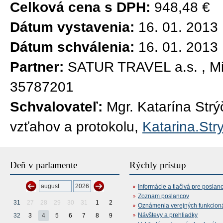
Celková cena s DPH:
948,48 €
Dátum vystavenia:
16. 01. 2013
Dátum schválenia:
16. 01. 2013
Partner:
SATUR TRAVEL a.s. , Mil
35787201
Schvalovateľ:
Mgr. Katarína Str
vzťahov a protokolu,
Katarina.Str
Deň v parlamente
Rýchly prístup
Informácie a tlačivá pre poslan
Zoznam poslancov
31
27
28
29
30
31
1
2
Oznámenia verejných funkcion
Návštevy a prehliadky
32
3
4
5
6
7
8
9