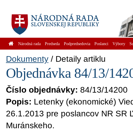
Národná rada
Predseda
Podpredsedovia
Poslanci
Výbory
S
Dokumenty
Detaily artiklu
Objednávka 84/13/1420
Číslo objednávky:
84/13/14200
Popis:
Letenky (ekonomické) Vied
26.1.2013 pre poslancov NR SR Ľ.
Muránskeho.