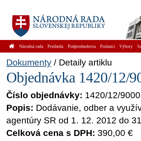
Národná rada
Predseda
Podpredsedovia
Poslanci
Výbory
S
Dokumenty
Detaily artiklu
Objednávka 1420/12/90
Číslo objednávky:
1420/12/9000
Popis:
Dodávanie, odber a využív
agentúry SR od 1. 12. 2012 do 31
Celková cena s DPH:
390,00 €