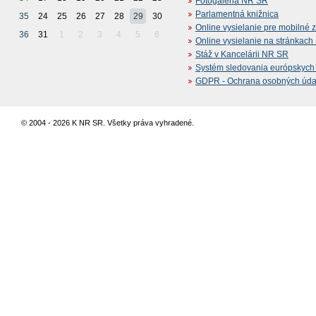
Fotogaléria NR SR
Parlamentná knižnica
35
24
25
26
27
28
29
30
Online vysielanie pre mobilné 
36
31
1
2
3
4
5
6
Online vysielanie na stránkac
Stáž v Kancelárii NR SR
Systém sledovania európskych z
GDPR - Ochrana osobných údajo
© 2004 - 2026 K NR SR. Všetky práva vyhradené.