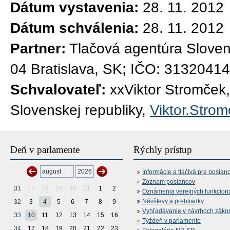
Dátum vystavenia:
28. 11. 2012
Dátum schválenia:
28. 11. 2012
Partner:
Tlačová agentúra Sloven
04 Bratislava, SK; IČO: 31320414
Schvalovateľ:
xxViktor Stromček
Slovenskej republiky,
Viktor.Stro
Deň v parlamente
Rýchly prístup
Informácie a tlačivá pre poslan
Zoznam poslancov
31
27
28
29
30
31
1
2
Oznámenia verejných funkcion
Návštevy a prehliadky
32
3
4
5
6
7
8
9
Vyhľadávanie v návrhoch záko
33
10
11
12
13
14
15
16
Týždeň v parlamente
34
17
18
19
20
21
22
23