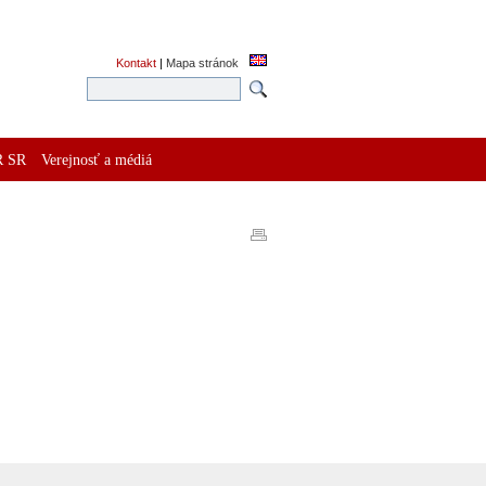
Kontakt
|
Mapa stránok
R SR
Verejnosť a médiá