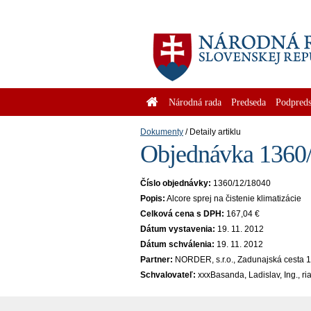
Národná rada
Predseda
Podpreds
Dokumenty
Detaily artiklu
Objednávka 1360/
Číslo objednávky:
1360/12/18040
Popis:
Alcore sprej na čistenie klimatizácie
Celková cena s DPH:
167,04 €
Dátum vystavenia:
19. 11. 2012
Dátum schválenia:
19. 11. 2012
Partner:
NORDER, s.r.o., Zadunajská cesta 1
Schvalovateľ:
xxxBasanda, Ladislav, Ing., r