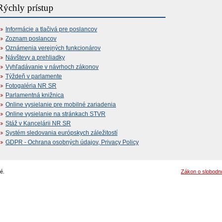
Rýchly prístup
Informácie a tlačivá pre poslancov
Zoznam poslancov
Oznámenia verejných funkcionárov
Návštevy a prehliadky
Vyhľadávanie v návrhoch zákonov
Týždeň v parlamente
Fotogaléria NR SR
Parlamentná knižnica
Online vysielanie pre mobilné zariadenia
Online vysielanie na stránkach STVR
Stáž v Kancelárii NR SR
Systém sledovania európskych záležitostí
GDPR - Ochrana osobných údajov, Privacy Policy
é.
Zákon o slobodn