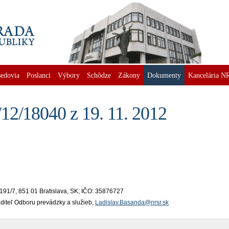
edovia
Poslanci
Výbory
Schôdze
Zákony
Dokumenty
Kancelária N
12/18040 z 19. 11. 2012
191/7, 851 01 Bratislava, SK; IČO: 35876727
iaditeľ Odboru prevádzky a služieb,
Ladislav.Basanda@nrsr.sk