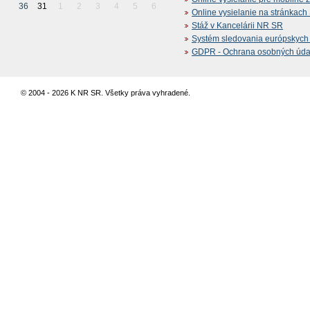
36
31
1
2
3
4
5
6
Online vysielanie na stránkac
Stáž v Kancelárii NR SR
Systém sledovania európskych z
GDPR - Ochrana osobných údajo
© 2004 - 2026 K NR SR. Všetky práva vyhradené.