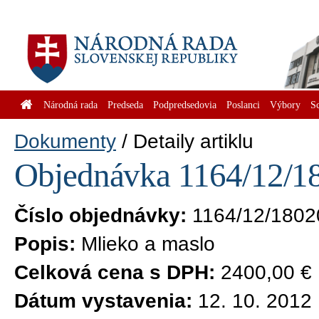
Národná rada
Predseda
Podpredsedovia
Poslanci
Výbory
S
Dokumenty
Detaily artiklu
Objednávka 1164/12/18
Číslo objednávky:
1164/12/1802
Popis:
Mlieko a maslo
Celková cena s DPH:
2400,00 €
Dátum vystavenia:
12. 10. 2012