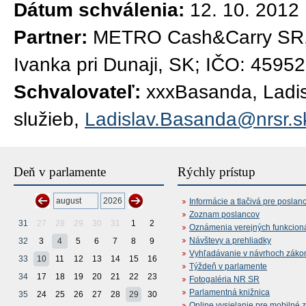
Dátum schválenia:
12. 10. 2012
Partner:
METRO Cash&Carry SR, s
Ivanka pri Dunaji, SK; IČO: 4595
Schvalovateľ:
xxxBasanda, Ladisl
služieb,
Ladislav.Basanda@nrsr.s
Deň v parlamente
Rýchly prístup
Informácie a tlačivá pre poslan
Zoznam poslancov
31
27
28
29
30
31
1
2
Oznámenia verejných funkcion
Návštevy a prehliadky
32
3
4
5
6
7
8
9
Vyhľadávanie v návrhoch záko
33
10
11
12
13
14
15
16
Týždeň v parlamente
34
17
18
19
20
21
22
23
Fotogaléria NR SR
Parlamentná knižnica
35
24
25
26
27
28
29
30
Online vysielanie pre mobilné 