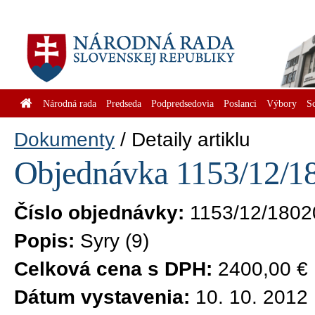
Národná rada
Predseda
Podpredsedovia
Poslanci
Výbory
S
Dokumenty
Detaily artiklu
Objednávka 1153/12/18
Číslo objednávky:
1153/12/1802
Popis:
Syry (9)
Celková cena s DPH:
2400,00 €
Dátum vystavenia:
10. 10. 2012