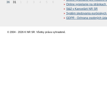
36
31
1
2
3
4
5
6
Online vysielanie na stránkac
Stáž v Kancelárii NR SR
Systém sledovania európskych z
GDPR - Ochrana osobných údajo
© 2004 - 2026 K NR SR. Všetky práva vyhradené.