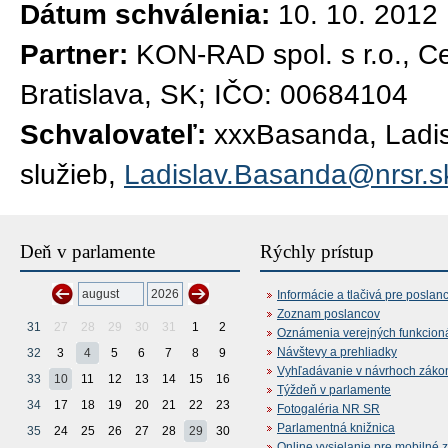
Dátum schválenia:
10. 10. 2012
Partner:
KON-RAD spol. s r.o., C
Bratislava, SK; IČO: 00684104
Schvalovateľ:
xxxBasanda, Ladisl
služieb,
Ladislav.Basanda@nrsr.s
Deň v parlamente
Rýchly prístup
Informácie a tlačivá pre poslan
Zoznam poslancov
31
27
28
29
30
31
1
2
Oznámenia verejných funkcion
Návštevy a prehliadky
32
3
4
5
6
7
8
9
Vyhľadávanie v návrhoch záko
33
10
11
12
13
14
15
16
Týždeň v parlamente
34
17
18
19
20
21
22
23
Fotogaléria NR SR
Parlamentná knižnica
35
24
25
26
27
28
29
30
Online vysielanie pre mobilné 