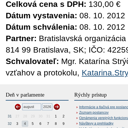
Celková cena s DPH:
130,00 €
Dátum vystavenia:
08. 10. 2012
Dátum schválenia:
08. 10. 2012
Partner:
Bratislavská organizácia
814 99 Bratislava, SK; IČO: 422
Schvalovateľ:
Mgr. Katarína Str
vzťahov a protokolu,
Katarina.Str
Deň v parlamente
Rýchly prístup
Informácie a tlačivá pre poslan
Zoznam poslancov
31
27
28
29
30
31
1
2
Oznámenia verejných funkcion
Návštevy a prehliadky
32
3
4
5
6
7
8
9