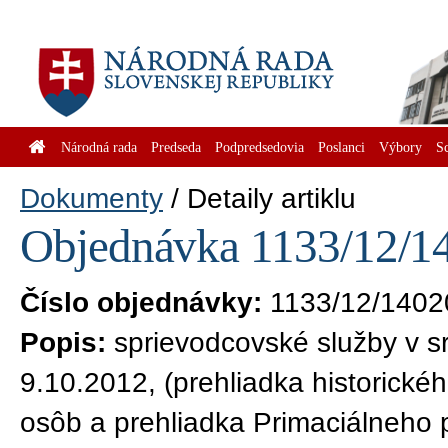
Národná rada
Predseda
Podpredsedovia
Poslanci
Výbory
S
Dokumenty
Detaily artiklu
Objednávka 1133/12/14
Číslo objednávky:
1133/12/1402
Popis:
sprievodcovské služby v 
9.10.2012, (prehliadka historickéh
osôb a prehliadka Primaciálneho 