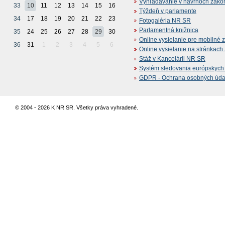
Vyhľadávanie v návrhoch záko
33
10
11
12
13
14
15
16
Týždeň v parlamente
34
17
18
19
20
21
22
23
Fotogaléria NR SR
Parlamentná knižnica
35
24
25
26
27
28
29
30
Online vysielanie pre mobilné 
36
31
1
2
3
4
5
6
Online vysielanie na stránkac
Stáž v Kancelárii NR SR
Systém sledovania európskych z
GDPR - Ochrana osobných údajo
© 2004 - 2026 K NR SR. Všetky práva vyhradené.