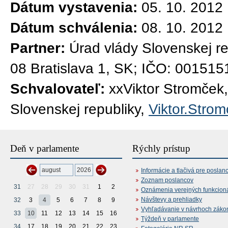
Dátum vystavenia:
05. 10. 2012
Dátum schválenia:
08. 10. 2012
Partner:
Úrad vlády Slovenskej re
08 Bratislava 1, SK; IČO: 001515
Schvalovateľ:
xxViktor Stromček
Slovenskej republiky,
Viktor.Stro
Deň v parlamente
Rýchly prístup
Informácie a tlačivá pre poslan
Zoznam poslancov
31
27
28
29
30
31
1
2
Oznámenia verejných funkcion
Návštevy a prehliadky
32
3
4
5
6
7
8
9
Vyhľadávanie v návrhoch záko
33
10
11
12
13
14
15
16
Týždeň v parlamente
34
17
18
19
20
21
22
23