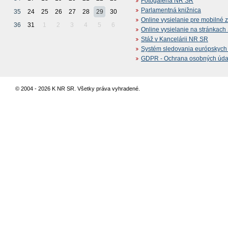
Fotogaléria NR SR
Parlamentná knižnica
35
24
25
26
27
28
29
30
Online vysielanie pre mobilné 
36
31
1
2
3
4
5
6
Online vysielanie na stránkac
Stáž v Kancelárii NR SR
Systém sledovania európskych z
GDPR - Ochrana osobných údajo
© 2004 - 2026 K NR SR. Všetky práva vyhradené.