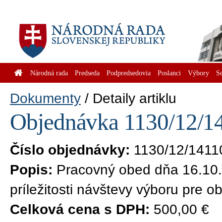
Národná rada
Predseda
Podpredsedovia
Poslanci
Výbory
S
Dokumenty
Detaily artiklu
Objednávka 1130/12/14
Číslo objednávky:
1130/12/1411
Popis:
Pracovný obed dňa 16.10.2
príležitosti návštevy výboru pre 
Celková cena s DPH:
500,00 €