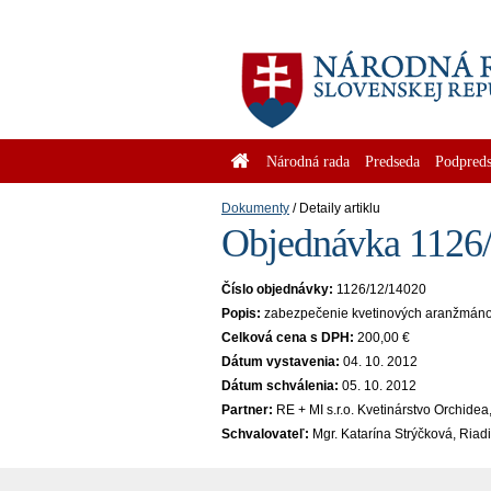
Národná rada
Predseda
Podpreds
Dokumenty
Detaily artiklu
Objednávka 1126/
Číslo objednávky:
1126/12/14020
Popis:
zabezpečenie kvetinových aranžmánov 
Celková cena s DPH:
200,00 €
Dátum vystavenia:
04. 10. 2012
Dátum schválenia:
05. 10. 2012
Partner:
RE + MI s.r.o. Kvetinárstvo Orchide
Schvalovateľ:
Mgr. Katarína Strýčková, Riad