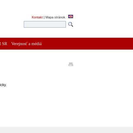
Kontakt
|
Mapa stránok
R SR
Verejnosť a médiá
cky.