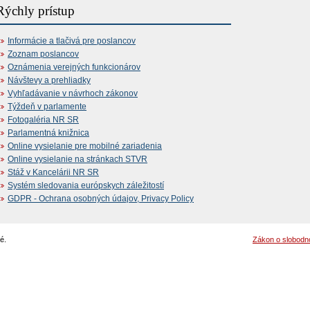
Rýchly prístup
Informácie a tlačivá pre poslancov
Zoznam poslancov
Oznámenia verejných funkcionárov
Návštevy a prehliadky
Vyhľadávanie v návrhoch zákonov
Týždeň v parlamente
Fotogaléria NR SR
Parlamentná knižnica
Online vysielanie pre mobilné zariadenia
Online vysielanie na stránkach STVR
Stáž v Kancelárii NR SR
Systém sledovania európskych záležitostí
GDPR - Ochrana osobných údajov, Privacy Policy
é.
Zákon o slobodn