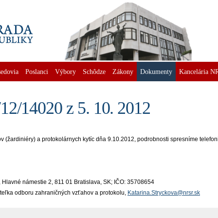
edovia
Poslanci
Výbory
Schôdze
Zákony
Dokumenty
Kancelária N
12/14020 z 5. 10. 2012
(žardiniéry) a protokolárnych kytíc dňa 9.10.2012, podrobnosti spresníme telefoni
a, Hlavné námestie 2, 811 01 Bratislava, SK; IČO: 35708654
iteľka odboru zahraničných vzťahov a protokolu,
Katarina.Stryckova@nrsr.sk