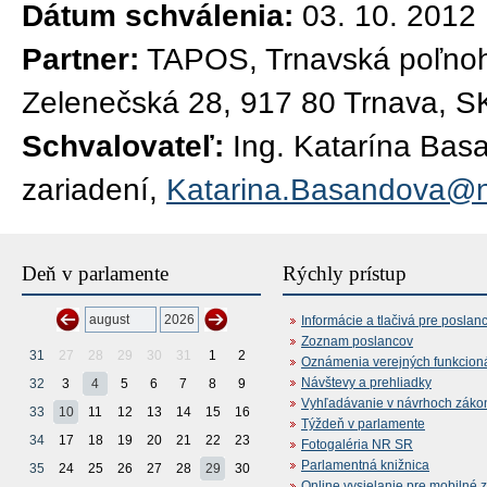
Dátum schválenia:
03. 10. 2012
Partner:
TAPOS, Trnavská poľnoho
Zelenečská 28, 917 80 Trnava, S
Schvalovateľ:
Ing. Katarína Bas
zariadení,
Katarina.Basandova@n
Deň v parlamente
Rýchly prístup
Informácie a tlačivá pre poslan
Zoznam poslancov
31
27
28
29
30
31
1
2
Oznámenia verejných funkcion
Návštevy a prehliadky
32
3
4
5
6
7
8
9
Vyhľadávanie v návrhoch záko
33
10
11
12
13
14
15
16
Týždeň v parlamente
34
17
18
19
20
21
22
23
Fotogaléria NR SR
Parlamentná knižnica
35
24
25
26
27
28
29
30
Online vysielanie pre mobilné 