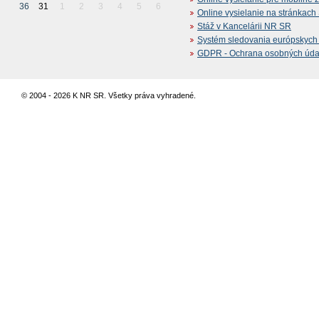
36
31
1
2
3
4
5
6
Online vysielanie na stránkac
Stáž v Kancelárii NR SR
Systém sledovania európskych z
GDPR - Ochrana osobných údajo
© 2004 - 2026 K NR SR. Všetky práva vyhradené.