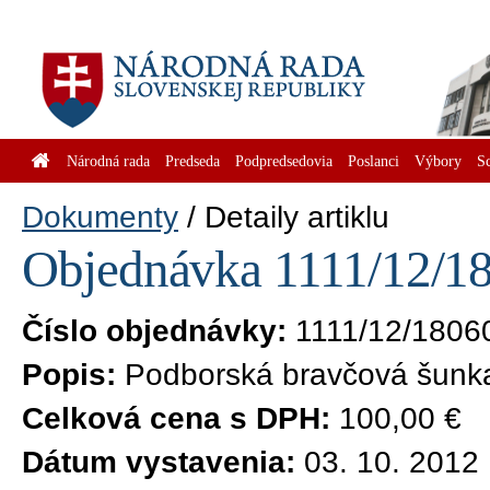
Národná rada
Predseda
Podpredsedovia
Poslanci
Výbory
S
Dokumenty
Detaily artiklu
Objednávka 1111/12/18
Číslo objednávky:
1111/12/1806
Popis:
Podborská bravčová šunk
Celková cena s DPH:
100,00 €
Dátum vystavenia:
03. 10. 2012