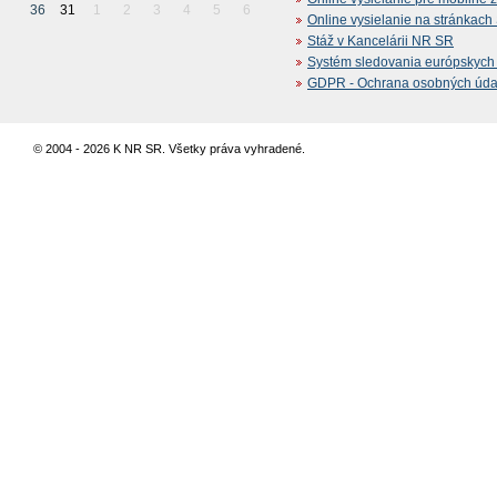
36
31
1
2
3
4
5
6
Online vysielanie na stránkac
Stáž v Kancelárii NR SR
Systém sledovania európskych z
GDPR - Ochrana osobných údajo
© 2004 - 2026 K NR SR. Všetky práva vyhradené.