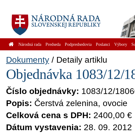
Národná rada
Predseda
Podpredsedovia
Poslanci
Výbory
S
Dokumenty
Detaily artiklu
Objednávka 1083/12/18
Číslo objednávky:
1083/12/1806
Popis:
Čerstvá zelenina, ovocie
Celková cena s DPH:
2400,00 €
Dátum vystavenia:
28. 09. 2012