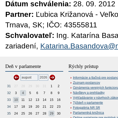
Dátum schválenia:
28. 09. 2012
Partner:
Ľubica Križanová - Veľk
Trnava, SK; IČO: 43555811
Schvalovateľ:
Ing. Katarína Bas
zariadení,
Katarina.Basandova@n
Deň v parlamente
Rýchly prístup
Informácie a tlačivá pre poslan
Zoznam poslancov
31
27
28
29
30
31
1
2
Oznámenia verejných funkcion
Návštevy a prehliadky
32
3
4
5
6
7
8
9
Vyhľadávanie v návrhoch záko
33
10
11
12
13
14
15
16
Týždeň v parlamente
34
17
18
19
20
21
22
23
Fotogaléria NR SR
Parlamentná knižnica
35
24
25
26
27
28
29
30
Online vysielanie pre mobilné 