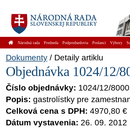
Národná rada
Predseda
Podpredsedovia
Poslanci
Výbory
S
Dokumenty
Detaily artiklu
Objednávka 1024/12/80
Číslo objednávky:
1024/12/8000
Popis:
gastrolístky pre zamestn
Celková cena s DPH:
4970,80 €
Dátum vystavenia:
26. 09. 2012