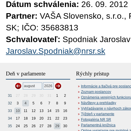
Dátum schválenia:
26. 09. 2012
Partner:
VAŠA Slovensko, s.r.o., 
SK; IČO: 35683813
Schvalovateľ:
Spodniak Jaroslav
Jaroslav.Spodniak@nrsr.sk
Deň v parlamente
Rýchly prístup
Informácie a tlačivá pre poslan
Zoznam poslancov
31
27
28
29
30
31
1
2
Oznámenia verejných funkcion
Návštevy a prehliadky
32
3
4
5
6
7
8
9
Vyhľadávanie v návrhoch záko
33
10
11
12
13
14
15
16
Týždeň v parlamente
34
17
18
19
20
21
22
23
Fotogaléria NR SR
Parlamentná knižnica
35
24
25
26
27
28
29
30
Online vysielanie pre mobilné 