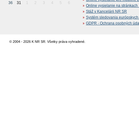
36
31
1
2
3
4
5
6
Online vysielanie na stránkac
Stáž v Kancelárii NR SR
Systém sledovania európskych z
GDPR - Ochrana osobných údajo
© 2004 - 2026 K NR SR. Všetky práva vyhradené.