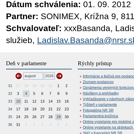
Dátum schválenia:
01. 09. 2012
Partner:
SONIMEX, Krížna 9, 811
Schvalovateľ:
xxxBasanda, Ladisl
služieb,
Ladislav.Basanda@nrsr.s
Deň v parlamente
Rýchly prístup
Informácie a tlačivá pre poslan
Zoznam poslancov
31
27
28
29
30
31
1
2
Oznámenia verejných funkcion
Návštevy a prehliadky
32
3
4
5
6
7
8
9
Vyhľadávanie v návrhoch záko
33
10
11
12
13
14
15
16
Týždeň v parlamente
34
17
18
19
20
21
22
23
Fotogaléria NR SR
Parlamentná knižnica
35
24
25
26
27
28
29
30
Online vysielanie pre mobilné 
36
31
1
2
3
4
5
6
Online vysielanie na stránkac
Stáž v Kancelárii NR SR