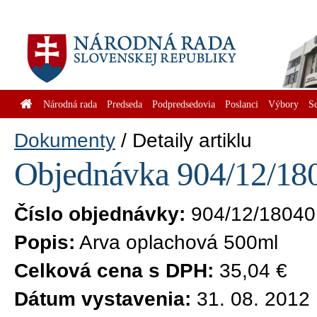
Národná rada
Predseda
Podpredsedovia
Poslanci
Výbory
S
Dokumenty
Detaily artiklu
Objednávka 904/12/180
Číslo objednávky:
904/12/18040
Popis:
Arva oplachová 500ml
Celková cena s DPH:
35,04 €
Dátum vystavenia:
31. 08. 2012