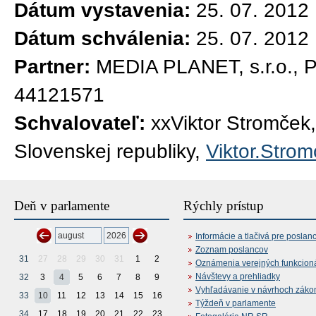
Dátum vystavenia:
25. 07. 2012
Dátum schválenia:
25. 07. 2012
Partner:
MEDIA PLANET, s.r.o., Pl
44121571
Schvalovateľ:
xxViktor Stromček
Slovenskej republiky,
Viktor.Stro
Deň v parlamente
Rýchly prístup
Informácie a tlačivá pre poslan
Zoznam poslancov
31
27
28
29
30
31
1
2
Oznámenia verejných funkcion
Návštevy a prehliadky
32
3
4
5
6
7
8
9
Vyhľadávanie v návrhoch záko
33
10
11
12
13
14
15
16
Týždeň v parlamente
34
17
18
19
20
21
22
23