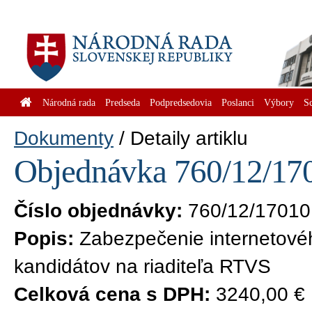
Národná rada
Predseda
Podpredsedovia
Poslanci
Výbory
S
Dokumenty
Detaily artiklu
Objednávka 760/12/170
Číslo objednávky:
760/12/17010
Popis:
Zabezpečenie internetové
kandidátov na riaditeľa RTVS
Celková cena s DPH:
3240,00 €