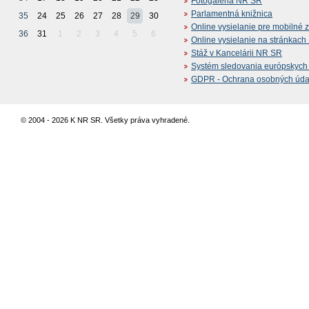
Fotogaléria NR SR
Parlamentná knižnica
35
24
25
26
27
28
29
30
Online vysielanie pre mobilné 
36
31
1
2
3
4
5
6
Online vysielanie na stránkac
Stáž v Kancelárii NR SR
Systém sledovania európskych z
GDPR - Ochrana osobných údajo
© 2004 - 2026 K NR SR. Všetky práva vyhradené.