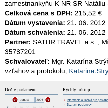
zamestnankyňu K NR SR Natáliu 
Celková cena s DPH:
215,52 €
Dátum vystavenia:
21. 06. 2012
Dátum schválenia:
21. 06. 2012
Partner:
SATUR TRAVEL a.s. , Mil
35787201
Schvalovateľ:
Mgr. Katarína Str
vzťahov a protokolu,
Katarina.Str
Deň v parlamente
Rýchly prístup
Informácie a tlačivá pre poslan
Zoznam poslancov
31
27
28
29
30
31
1
2