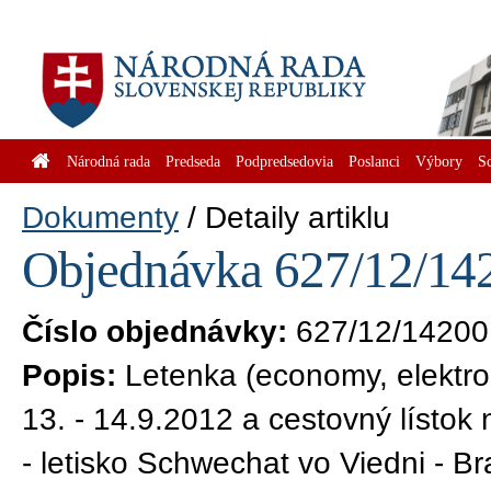
Národná rada
Predseda
Podpredsedovia
Poslanci
Výbory
S
Dokumenty
Detaily artiklu
Objednávka 627/12/142
Číslo objednávky:
627/12/14200
Popis:
Letenka (economy, elektron
13. - 14.9.2012 a cestovný lístok 
- letisko Schwechat vo Viedni - Bra