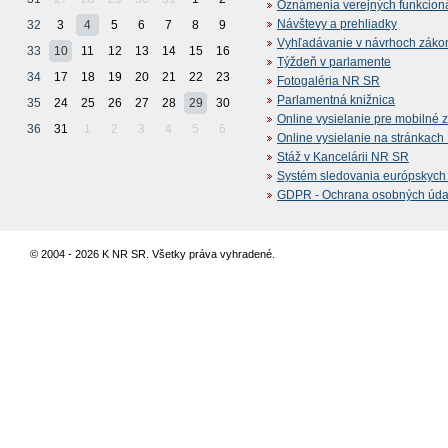
Oznámenia verejných funkcion
Návštevy a prehliadky
32
3
4
5
6
7
8
9
Vyhľadávanie v návrhoch záko
33
10
11
12
13
14
15
16
Týždeň v parlamente
34
17
18
19
20
21
22
23
Fotogaléria NR SR
Parlamentná knižnica
35
24
25
26
27
28
29
30
Online vysielanie pre mobilné 
36
31
1
2
3
4
5
6
Online vysielanie na stránkac
Stáž v Kancelárii NR SR
Systém sledovania európskych z
GDPR - Ochrana osobných údajo
© 2004 - 2026 K NR SR. Všetky práva vyhradené.