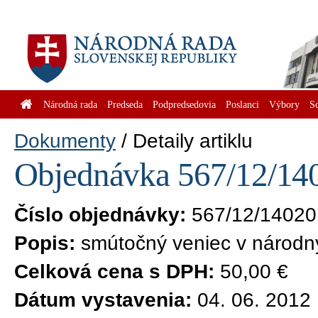
Národná rada
Predseda
Podpredsedovia
Poslanci
Výbory
S
Dokumenty
Detaily artiklu
Objednávka 567/12/140
Číslo objednávky:
567/12/14020
Popis:
smútočný veniec v národný
Celková cena s DPH:
50,00 €
Dátum vystavenia:
04. 06. 2012