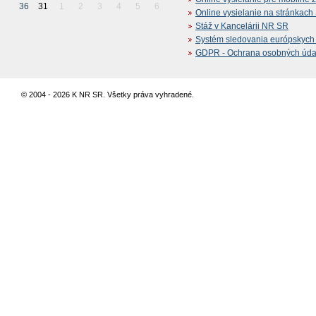
36
31
1
2
3
4
5
6
Online vysielanie na stránkac
Stáž v Kancelárii NR SR
Systém sledovania európskych z
GDPR - Ochrana osobných údajo
© 2004 - 2026 K NR SR. Všetky práva vyhradené.