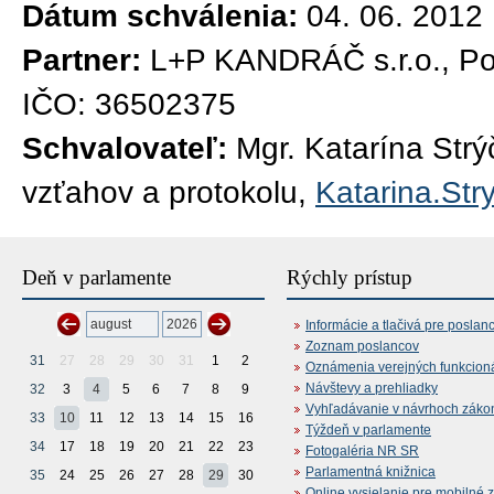
Dátum schválenia:
04. 06. 2012
Partner:
L+P KANDRÁČ s.r.o., Po
IČO: 36502375
Schvalovateľ:
Mgr. Katarína Str
vzťahov a protokolu,
Katarina.Str
Deň v parlamente
Rýchly prístup
Informácie a tlačivá pre poslan
Zoznam poslancov
31
27
28
29
30
31
1
2
Oznámenia verejných funkcion
Návštevy a prehliadky
32
3
4
5
6
7
8
9
Vyhľadávanie v návrhoch záko
33
10
11
12
13
14
15
16
Týždeň v parlamente
34
17
18
19
20
21
22
23
Fotogaléria NR SR
Parlamentná knižnica
35
24
25
26
27
28
29
30
Online vysielanie pre mobilné 