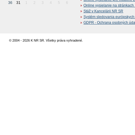
36
31
1
2
3
4
5
6
Online vysielanie na stránkac
Stáž v Kancelárii NR SR
Systém sledovania európskych z
GDPR - Ochrana osobných údajo
© 2004 - 2026 K NR SR. Všetky práva vyhradené.