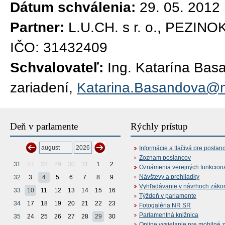
Dátum schválenia:
29. 05. 2012
Partner:
L.U.CH. s r. o., PEZINO
IČO: 31432409
Schvalovateľ:
Ing. Katarína Bas
zariadení,
Katarina.Basandova@n
Deň v parlamente
Rýchly prístup
Informácie a tlačivá pre poslan
Zoznam poslancov
31
27
28
29
30
31
1
2
Oznámenia verejných funkcion
Návštevy a prehliadky
32
3
4
5
6
7
8
9
Vyhľadávanie v návrhoch záko
33
10
11
12
13
14
15
16
Týždeň v parlamente
34
17
18
19
20
21
22
23
Fotogaléria NR SR
Parlamentná knižnica
35
24
25
26
27
28
29
30
Online vysielanie pre mobilné 