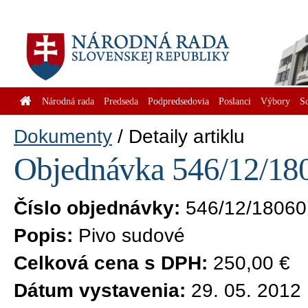
Národná rada
Predseda
Podpredsedovia
Poslanci
Výbory
S
Dokumenty
Detaily artiklu
Objednávka 546/12/180
Číslo objednávky:
546/12/18060
Popis:
Pivo sudové
Celková cena s DPH:
250,00 €
Dátum vystavenia:
29. 05. 2012