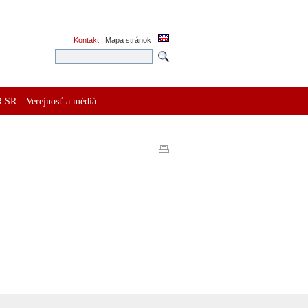
Kontakt
|
Mapa stránok
R SR
Verejnosť a médiá