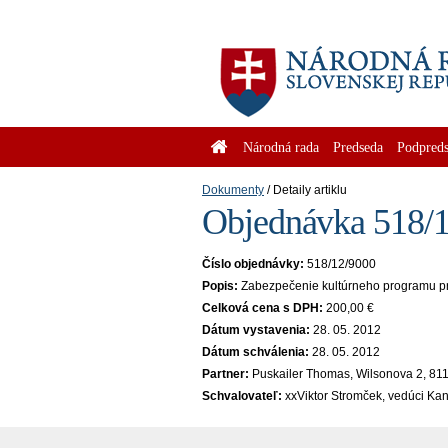
Národná rada
Predseda
Podpreds
Dokumenty
Detaily artiklu
Objednávka 518/1
Číslo objednávky:
518/12/9000
Popis:
Zabezpečenie kultúrneho programu pri 
Celková cena s DPH:
200,00 €
Dátum vystavenia:
28. 05. 2012
Dátum schválenia:
28. 05. 2012
Partner:
Puskailer Thomas, Wilsonova 2, 811
Schvalovateľ:
xxViktor Stromček, vedúci Kan