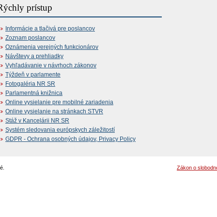
Rýchly prístup
Informácie a tlačivá pre poslancov
Zoznam poslancov
Oznámenia verejných funkcionárov
Návštevy a prehliadky
Vyhľadávanie v návrhoch zákonov
Týždeň v parlamente
Fotogaléria NR SR
Parlamentná knižnica
Online vysielanie pre mobilné zariadenia
Online vysielanie na stránkach STVR
Stáž v Kancelárii NR SR
Systém sledovania európskych záležitostí
GDPR - Ochrana osobných údajov, Privacy Policy
é.
Zákon o slobodn