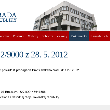
edovia
Poslanci
Výbory
Schôdze
Zákony
Dokumenty
Kancelária N
2/9000 z 28. 5. 2012
príležitosti propagácie Bratislavského hradu dňa 2.6.2012.
 07 Bratislava, SK; IČO: 46641556
celárie \ Národnej rady Slovenskej republiky