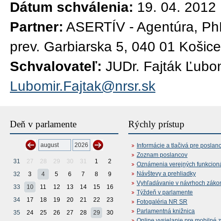
Dátum schválenia:
19. 04. 2012
Partner:
ASERTÍV - Agentúra, PhD
prev. Garbiarska 5, 040 01 Košic
Schvalovateľ:
JUDr. Fajták Ľubom
Lubomir.Fajtak@nrsr.sk
Deň v parlamente
Rýchly prístup
Informácie a tlačivá pre poslan
Zoznam poslancov
31
27
28
29
30
31
1
2
Oznámenia verejných funkcion
Návštevy a prehliadky
32
3
4
5
6
7
8
9
Vyhľadávanie v návrhoch záko
33
10
11
12
13
14
15
16
Týždeň v parlamente
34
17
18
19
20
21
22
23
Fotogaléria NR SR
Parlamentná knižnica
35
24
25
26
27
28
29
30
Online vysielanie pre mobilné 