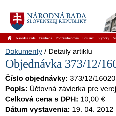
Národná rada
Predseda
Podpredsedovia
Poslanci
Výbory
S
Dokumenty
Detaily artiklu
Objednávka 373/12/160
Číslo objednávky:
373/12/16020
Popis:
Účtovná závierka pre vere
Celková cena s DPH:
10,00 €
Dátum vystavenia:
19. 04. 2012