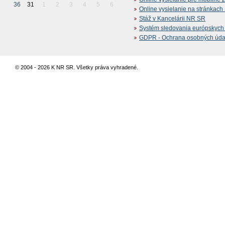
36
31
1
2
3
4
5
6
Online vysielanie na stránkac
Stáž v Kancelárii NR SR
Systém sledovania európskych z
GDPR - Ochrana osobných údajo
© 2004 - 2026 K NR SR. Všetky práva vyhradené.